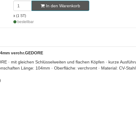
In den Warenkorb
x (1 ST)
bestellbar
.104mm verchr.GEDORE
 mit gleichen Schlüsselweiten und flachen Köpfen · kurze Ausführun
igenschaften Länge: 104mm · Oberfläche: verchromt · Material: CV-Sta
)