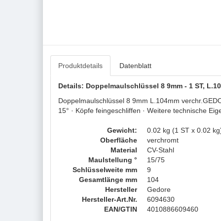
Produktdetails
Datenblatt
Details: Doppelmaulschlüssel 8 9mm - 1 ST, L
Doppelmaulschlüssel 8 9mm L.104mm verchr.GEDORE ·
15° · Köpfe feingeschliffen · Weitere technische E
Gewicht:
0.02 kg (1 ST x 0.02 kg
Oberfläche
verchromt
Material
CV-Stahl
Maulstellung °
15/75
Schlüsselweite mm
9
Gesamtlänge mm
104
Hersteller
Gedore
Hersteller-Art.Nr.
6094630
EAN/GTIN
4010886609460