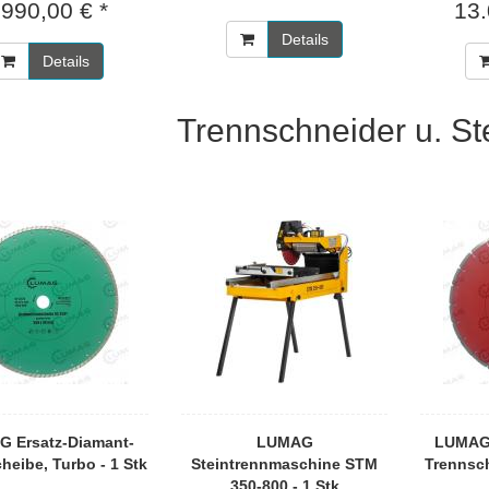
.990,00 € *
13.
Details
Details
Trennschneider u. St
 Ersatz-Diamant-
LUMAG
LUMAG 
heibe, Turbo - 1 Stk
Steintrennmaschine STM
Trennsch
350-800 - 1 Stk