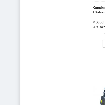
Kupplu
+Bolzen
MD500
Art. N