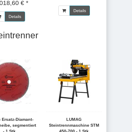
018,60 € *
Details
Details
eintrenner
Ersatz-Diamant-
LUMAG
eibe, segmentiert
Steintrennmaschine STM
- 1 Stk
450-700 - 1 Stk