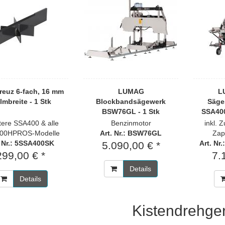
reuz 6-fach, 16 mm
LUMAG
L
lmbreite - 1 Stk
Blockbandsägewerk
Säge
BSW76GL - 1 Stk
SSA40
ltere SSA400 & alle
Benzinmotor
inkl. 
00HPROS-Modelle
Art. Nr.: BSW76GL
Zap
. Nr.: 5SSA400SK
Art. N
5.090,00 € *
299,00 € *
7.
Details
Details
Kistendrehge