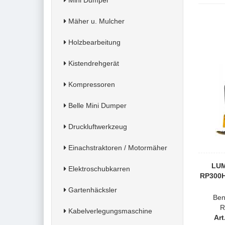
Mini Dumper
Mäher u. Mulcher
Holzbearbeitung
Kistendrehgerät
Kompressoren
Belle Mini Dumper
Druckluftwerkzeug
Einachstraktoren / Motormäher
LUM
Elektroschubkarren
RP300H
Gartenhäcksler
Ben
R
Kabelverlegungsmaschine
Art