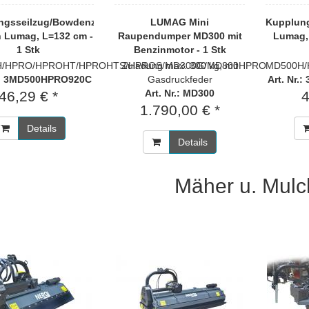
ngsseilzug/Bowdenzug
LUMAG Mini
Kupplun
 Lumag, L=132 cm -
Raupendumper MD300 mit
Lumag, 
1 Stk
Benzinmotor - 1 Stk
H/HPRO/HPROHT/HPROHTS/HPROS/MD300G/MD800HPRO
Zuladung max. 300 kg, mit
MD500H/
r.: 3MD500HPRO920C
Gasdruckfeder
Art. Nr
Art. Nr.: MD300
46,29 € *
4
1.790,00 € *
Details
Details
Mäher u. Mulc