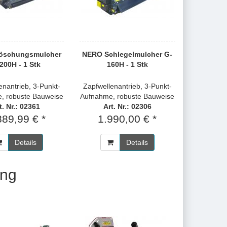
öschungsmulcher
NERO Schlegelmulcher G-
200H - 1 Stk
160H - 1 Stk
enantrieb, 3-Punkt-
Zapfwellenantrieb, 3-Punkt-
, robuste Bauweise
Aufnahme, robuste Bauweise
t. Nr.: 02361
Art. Nr.: 02306
889,99 € *
1.990,00 € *
Details
Details
ung