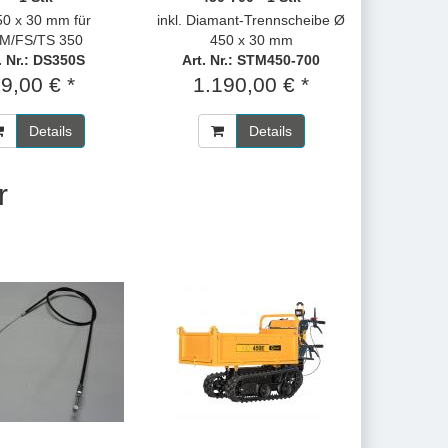
50 x 30 mm für
inkl. Diamant-Trennscheibe Ø
M/FS/TS 350
450 x 30 mm
. Nr.: DS350S
Art. Nr.: STM450-700
9,00 € *
1.190,00 € *
Details
Details
r