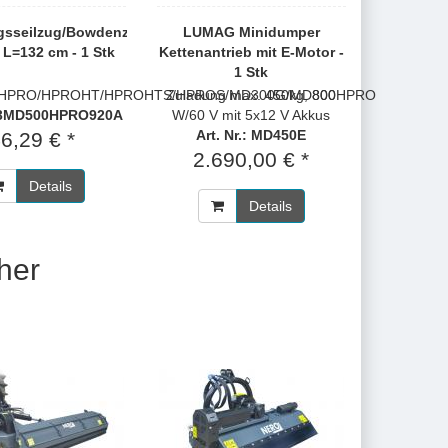
gsseilzug/Bowdenzug
LUMAG Minidumper
L=132 cm - 1 Stk
Kettenantrieb mit E-Motor -
1 Stk
HPRO/HPROHT/HPROHTS/HPROS/MD300G/MD800HPRO
Zuladung max. 450kg, 800
.: 3MD500HPRO920A
W/60 V mit 5x12 V Akkus
Art. Nr.: MD450E
6,29 € *
2.690,00 € *
Details
Details
her