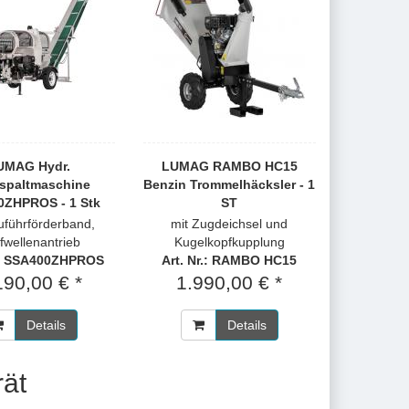
UMAG Hydr.
LUMAG RAMBO HC15
spaltmaschine
Benzin Trommelhäcksler - 1
0ZHPROS - 1 Stk
ST
Zuführförderband,
mit Zugdeichsel und
fwellenantrieb
Kugelkopfkupplung
r.: SSA400ZHPROS
Art. Nr.: RAMBO HC15
190,00 € *
1.990,00 € *
Details
Details
rät