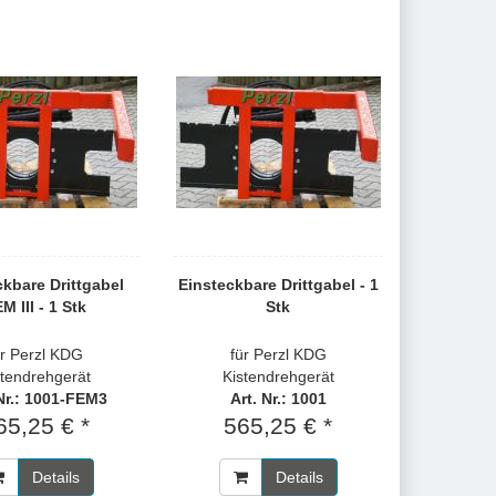
ckbare Drittgabel
Einsteckbare Drittgabel - 1
M III - 1 Stk
Stk
ür Perzl KDG
für Perzl KDG
stendrehgerät
Kistendrehgerät
 Nr.: 1001-FEM3
Art. Nr.: 1001
65,25 € *
565,25 € *
Details
Details