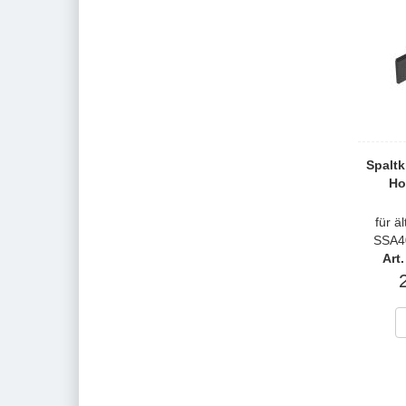
Spaltk
Ho
für ä
SSA4
Art