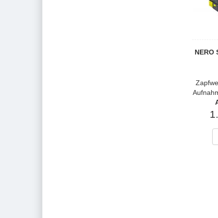
NERO S
Zapfwel
Aufnahm
1