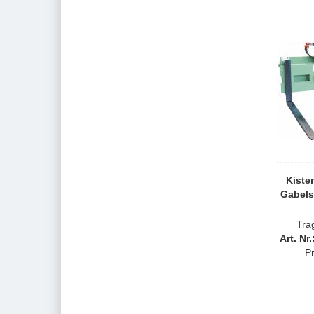
Kiste
Gabelst
Tra
Art. Nr
Pr