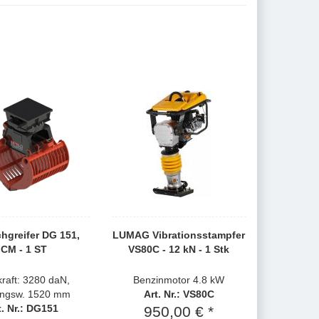
hgreifer DG 151,
LUMAG Vibrationsstampfer
ICM - 1 ST
VS80C - 12 kN - 1 Stk
kraft: 3280 daN,
Benzinmotor 4.8 kW
ungsw. 1520 mm
Art. Nr.: VS80C
t. Nr.: DG151
950,00 € *