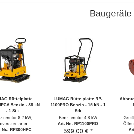
Baugeräte
AG Rüttelplatte
LUMAG Rüttelplatte RP-
Abbruc
PCA Benzin - 38 kN
1100PRO Benzin - 15 kN - 1
- 1 Stk
Stk
zinmotor 8,2 kW,
Benzinmotor 4.8 kW
Greif
eversierstarter
Art. Nr.: RP1100PRO
Öffn
. Nr.: RP300HPC
Ar
599,00 € *