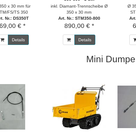
350 x 30 mm für
inkl. Diamant-Trennscheibe Ø
Ø 3
TM/FS/TS 350
350 x 30 mm
ST
rt. Nr.: DS350T
Art. Nr.: STM350-800
Art
69,00 € *
890,00 € *
6
Details
Details
Mini Dumpe