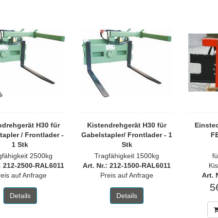
ndrehgerät H30 für
Kistendrehgerät H30 für
Einste
apler / Frontlader -
Gabelstapler/ Frontlader - 1
FE
1 Stk
Stk
gfähigkeit 2500kg
Tragfähigkeit 1500kg
f
.: 212-2500-RAL6011
Art. Nr.: 212-1500-RAL6011
Ki
eis auf Anfrage
Preis auf Anfrage
Art.
5
Details
Details