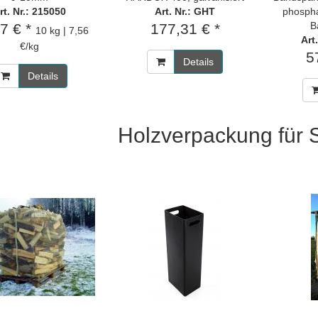
rt. Nr.: 215050
Art. Nr.: GHT
phosph
B
7 € *
177,31 € *
10 kg | 7,56
Art
€/kg
5
Details
Details
Holzverpackung für S