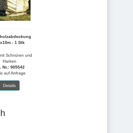
holzabdeckung
9x10m - 1 Stk
mit Schnüren und
Harken
. Nr.: 905542
is auf Anfrage
Details
ch