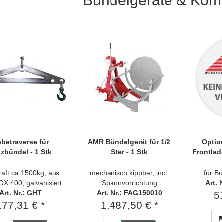
Bündelgeräte & Ko
betraverse für
AMR Bündelgerät für 1/2
Optio
zbündel - 1 Stk
Ster - 1 Stk
Frontlad
raft ca.1500kg, aus
mechanisch kippbar, incl.
für B
 400, galvanisiert
Spannvorrichtung
Art.
Art. Nr.: GHT
Art. Nr.: FAG150010
5
177,31 € *
1.487,50 € *