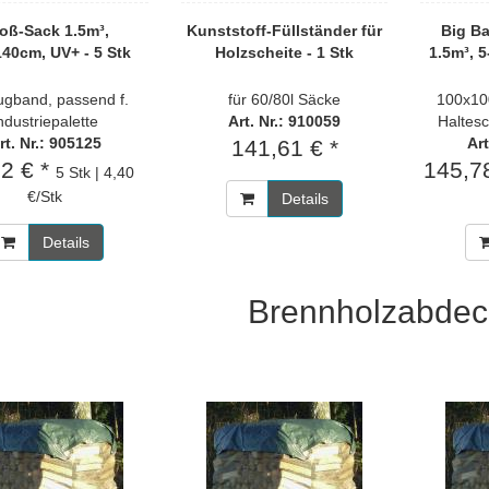
oß-Sack 1.5m³,
Kunststoff-Füllständer für
Big Ba
40cm, UV+ - 5 Stk
Holzscheite - 1 Stk
1.5m³, 5
ugband, passend f.
für 60/80l Säcke
100x10
ndustriepalette
Art. Nr.: 910059
Haltesc
rt. Nr.: 905125
Art
141,61 € *
02 € *
145,7
5 Stk | 4,40
€/Stk
Details
Details
Brennholzabde