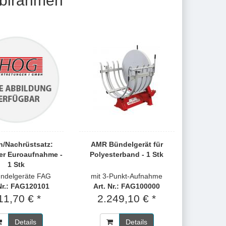
mbirahmen
n/Nachrüstsatz:
AMR Bündelgerät für
er Euroaufnahme -
Polyesterband - 1 Stk
1 Stk
ündelgeräte FAG
mit 3-Punkt-Aufnahme
 Nr.: FAG120101
Art. Nr.: FAG100000
11,70 € *
2.249,10 € *
Details
Details