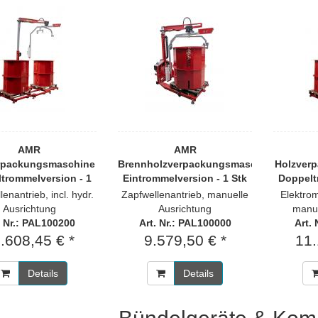
AMR
AMR
rpackungsmaschine
Brennholzverpackungsmaschine
Holzver
trommelversion - 1
Eintrommelversion - 1 Stk
Doppelt
Stk
enantrieb, incl. hydr.
Zapfwellenantrieb, manuelle
Elektro
Ausrichtung
Ausrichtung
manue
. Nr.: PAL100200
Art. Nr.: PAL100000
Art.
.608,45 € *
9.579,50 € *
11.
Details
Details