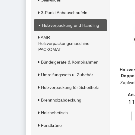
Seilwinden
3-Punkt Anbauschaufeln
Holzverpackung und Handling
AMR
Holzverpackungsmaschine
PACKOMAT
Bündelgeräte & Kombirahmen
Holzve
Umreifungssets u. Zubehör
Doppel
Zapfwell
Holzverpackung für Scheitholz
Art
Brennholzabdeckung
11
Holzhebetisch
Forstkräne