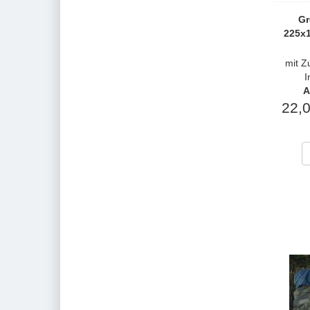
Gr
225x1
mit Z
I
A
22,