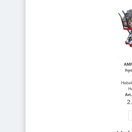
AMR
hyd
Hebek
H
Art
2