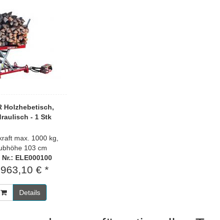
 Holzhebetisch,
raulisch - 1 Stk
raft max. 1000 kg,
ubhöhe 103 cm
. Nr.: ELE000100
.963,10 € *
Details