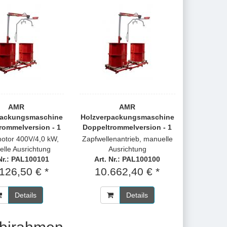
AMR
AMR
packungsmaschine
Holzverpackungsmaschine
rommelversion - 1
Doppeltrommelversion - 1
Stk
Stk
motor 400V/4,0 kW,
Zapfwellenantrieb, manuelle
lle Ausrichtung
Ausrichtung
 Nr.: PAL100101
Art. Nr.: PAL100100
126,50 € *
10.662,40 € *
Details
Details