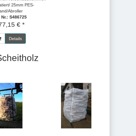
atiert/ 25mm PES-
and/Abroller
. Nr.: S486725
77,15 € *
Details
cheitholz