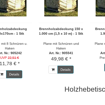
nnholzabdeckung
Brennholzabdeckung 150 x
Brenn
0x170cm - 1 Stk
1.000 cm (1,5 x 10 m) - 1 Stk
1.
 mit 8 Schnüren u.
Plane mit Schnüren und
Plane 
Haken
Haken
rt. Nr.: 905242
Art. Nr.: 905541
Art
UVP
22,51 €
Pre
49,98 € *
11,78 € *
Details
Details
Holzhebetis