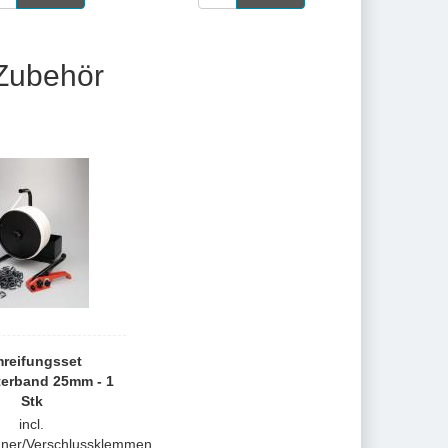
 Zubehör
reifungsset
terband 25mm - 1
Stk
incl.
ner/Verschlussklemmen