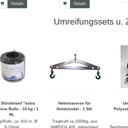
Details
Details
Umreifungssets u.
 Bündelseil "extra
Hebetraverse für
Um
eine Rolle - 10 kg / 1
Holzbündel - 1 Stk
Polyes
RL
g/Rolle, ca. 410 m, Ø
Tragkraft ca.1500kg, aus
9-10mm
HARDOX 400, galvanisiert
Bandspan