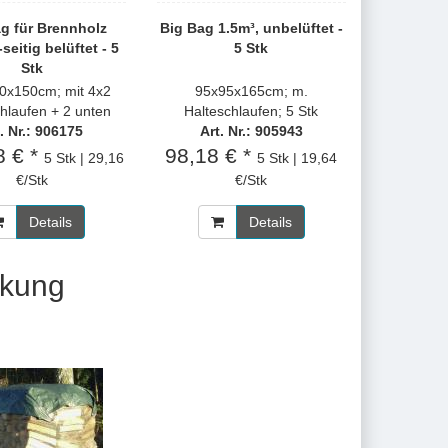
g für Brennholz
Big Bag 1.5m³, unbelüftet -
-seitig belüftet - 5
5 Stk
Stk
0x150cm; mit 4x2
95x95x165cm; m.
hlaufen + 2 unten
Halteschlaufen; 5 Stk
. Nr.: 906175
Art. Nr.: 905943
8 € *
98,18 € *
5 Stk | 29,16
5 Stk | 19,64
€/Stk
€/Stk
Details
Details
ckung