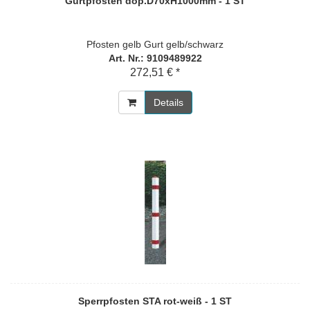
Gurtpfosten dop.D70xH1000mm - 1 ST
Pfosten gelb Gurt gelb/schwarz
Art. Nr.: 9109489922
272,51 € *
Details
Sperrpfosten STA rot-weiß - 1 ST