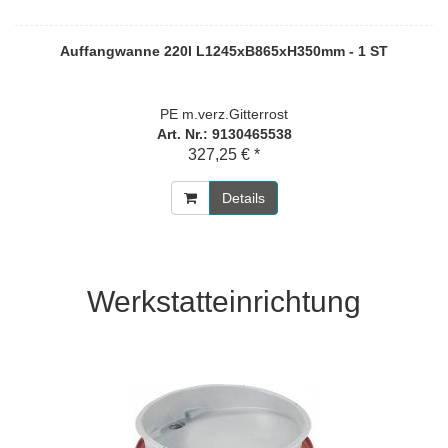
Auffangwanne 220l L1245xB865xH350mm - 1 ST
PE m.verz.Gitterrost
Art. Nr.: 9130465538
327,25 € *
Details
Werkstatteinrichtung