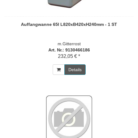
Auffangwanne 65l L820xB420xH240mm - 1 ST
m.Gitterrost
Art. Nr.: 9130466186
232,05 € *
Details