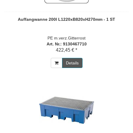
Auffangwanne 200l L1220xB820xH270mm - 1 ST
PE m.verz.Gitterrost
Art. Nr.: 9130467710
422,45 € *
Details