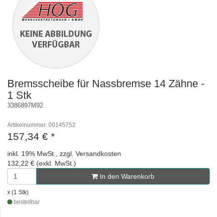
Bremsscheibe für Nassbremse 14 Zähne -
1 Stk
3386897M92
Artikelnummer: 00145752
157,34 €
*
inkl. 19% MwSt., zzgl. Versandkosten
132,22 € (exkl. MwSt.)
In den Warenkorb
x (1 Stk)
bestellbar