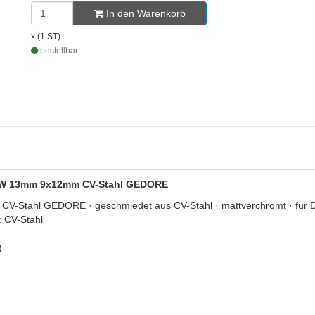
In den Warenkorb
x (1 ST)
bestellbar
, SW 13mm 9x12mm CV-Stahl GEDORE
Stahl GEDORE · geschmiedet aus CV-Stahl · mattverchromt · für D
: CV-Stahl
)