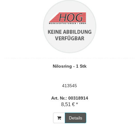
Nilosring - 1 Stk
413545
Art. Nr.: 00318914
8,51 € *
Details