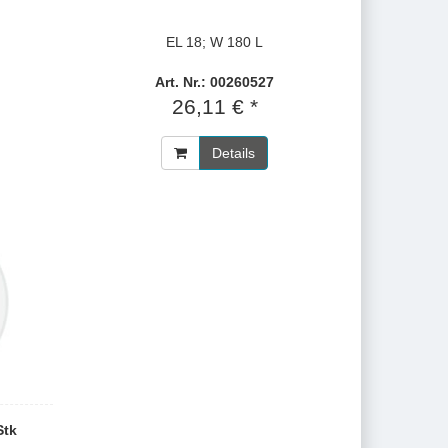
EL 18; W 180 L
Art. Nr.: 00260527
26,11 € *
Details
Stk