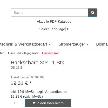
Aktuelle PDF-Kataloge
Select Language
▼
technik & Werkstattbedarf
Stromerzeuger
Bioma
den
Hack und Pflegegeräte
Hackscharen
Hackschare 30º - 1 Stk
DS 18 S
Artikelnummer: 00260107
19,31 €
*
inkl. 19% MwSt., zzgl. Versandkosten
16,23 € (exkl. MwSt.)
In den Warenkorb