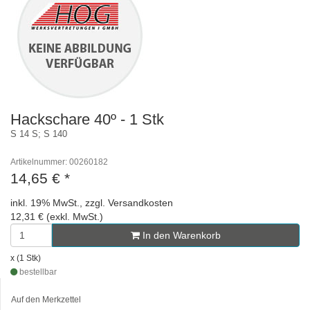
Hackschare 40º - 1 Stk
S 14 S; S 140
Artikelnummer: 00260182
14,65 €
*
inkl. 19% MwSt., zzgl. Versandkosten
12,31 € (exkl. MwSt.)
In den Warenkorb
x (1 Stk)
bestellbar
Auf den Merkzettel