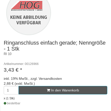
Ringanschluss einfach gerade; Nenngröße
- 1 Stk
RI 10
Artikelnummer: 00126966
3,43 €
*
inkl. 19% MwSt., zzgl. Versandkosten
2,88 € (exkl. MwSt.)
In den Warenkorb
x (1 Stk)
bestellbar