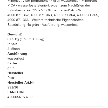
Minenset Visor permanent 4x grün wasserfest 4 Minen/Set
PICA · wasserfeste Signierkreide · zum Nachfüllen der
Industriemarker "Pica VISOR permanent" Art.-Nr.
4000 871 362, 4000 871 363, 4000 871 364, 4000 871 365,
4000 871 366 · Weitere technische Eigenschaften
Bestückung: 4x grün · Ausführung: wasserfest
Gewicht:
0.05 kg (1 ST x 0.05 kg)
Inhalt
4 Minen
Ausführung
wasserfest
Farbe
grün
Hersteller
Pica
Hersteller-Art.Nr.
991/36
EAN/GTIN
4260056153730