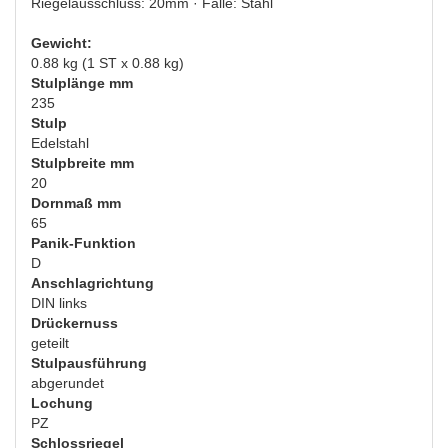
Riegelausschluss: 20mm · Falle: Stahl
Gewicht:
0.88 kg (1 ST x 0.88 kg)
Stulplänge mm
235
Stulp
Edelstahl
Stulpbreite mm
20
Dornmaß mm
65
Panik-Funktion
D
Anschlagrichtung
DIN links
Drückernuss
geteilt
Stulpausführung
abgerundet
Lochung
PZ
Schlossriegel