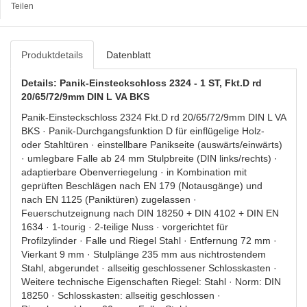
Teilen
Produktdetails
Datenblatt
Details: Panik-Einsteckschloss 2324 - 1 ST, Fkt.D rd
20/65/72/9mm DIN L VA BKS
Panik-Einsteckschloss 2324 Fkt.D rd 20/65/72/9mm DIN L VA
BKS · Panik-Durchgangsfunktion D für einflügelige Holz-
oder Stahltüren · einstellbare Panikseite (auswärts/einwärts)
· umlegbare Falle ab 24 mm Stulpbreite (DIN links/rechts) ·
adaptierbare Obenverriegelung · in Kombination mit
geprüften Beschlägen nach EN 179 (Notausgänge) und
nach EN 1125 (Paniktüren) zugelassen ·
Feuerschutzeignung nach DIN 18250 + DIN 4102 + DIN EN
1634 · 1-tourig · 2-teilige Nuss · vorgerichtet für
Profilzylinder · Falle und Riegel Stahl · Entfernung 72 mm ·
Vierkant 9 mm · Stulplänge 235 mm aus nichtrostendem
Stahl, abgerundet · allseitig geschlossener Schlosskasten ·
Weitere technische Eigenschaften Riegel: Stahl · Norm: DIN
18250 · Schlosskasten: allseitig geschlossen ·