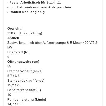
- Fester Arbeitstisch für Stabilität
- Incl. Fahrwerk und zwei Ablagekörben
- Robust und langlebig
Gewicht:
210 kg (1 Stk x 210 kg)
Antrieb
Zapfwellenantrieb über Aufsteckpumpe & E-Motor 400 V/2,2
kW
Spaltkraft (to)
9
Öffnungsweite (cm)
55
Stempelvorlauf (cm/s)
5,7 / 6,6
Stempelrücklauf (cm/s)
15,2 / 23
Behälterkapazität (L)
10
Pumpenleistung (L/min)
14,7 / 16,5