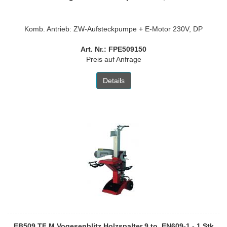
Komb. Antrieb: ZW-Aufsteckpumpe + E-Motor 230V, DP
Art. Nr.: FPE509150
Preis auf Anfrage
Details
FB509 TF M Vogesenblitz Holzspalter 9 to. EN609-1 - 1 Stk