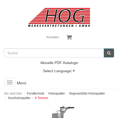
Anmelden
Aktuelle PDF-Kataloge
Select Language
▼
Toggle
Menü
navigation
Sie sind hier:
Forsttechnik
Holzspalter
Vogesenblitz-Holzspalter
Kurzholzspalter
9 Tonnen