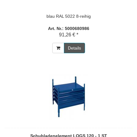
blau RAL 5022 8-reihig
Art. Nr.: 5000680986
91,26 € *
Details
Schubladenelement LOGS 120 - 1 ST