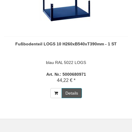
Fußbodenteil LOGS 10 H260xB540xT390mm - 1 ST
blau RAL 5022 LOGS
Art. Nr.: 5000680971
44,22 € *
Details