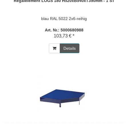
Regalelement LOGS 180 H520xB540xT390mm - 1 ST
blau RAL 5022 2x6-reihig
Art. Nr.: 5000680988
103,73 € *
Details