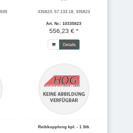
5939
335823; 57.133.18; 335823
Art. Nr.: 10335823
556,23 € *
Details
Reibkupplung kpl. - 1 Stk