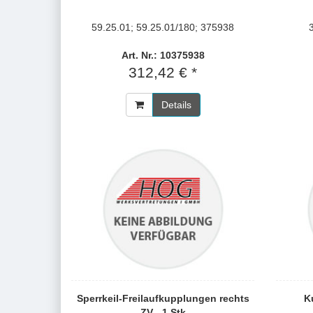
59.25.01; 59.25.01/180; 375938
Art. Nr.: 10375938
312,42 € *
Details
Sperrkeil-Freilaufkupplungen rechts
K
ZV - 1 Stk