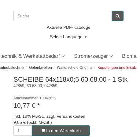
Aktuelle PDF-Kataloge
Select Language
▼
technik & Werkstattbedarf
Stromerzeuger
Bioma
ntriebstechnik
Gelenkwellen
Walterscheid Original
Kupplungen und Ersatzt
SCHEIBE 64x118x0;5 60.68.00 - 1 Stk
42859; 60.68.00; 042859
Artikelnummer: 10042859
10,77 €
*
inkl. 19% MwSt., zzgl. Versandkosten
9,05 € (exkl. MwSt.)
In den Warenkorb