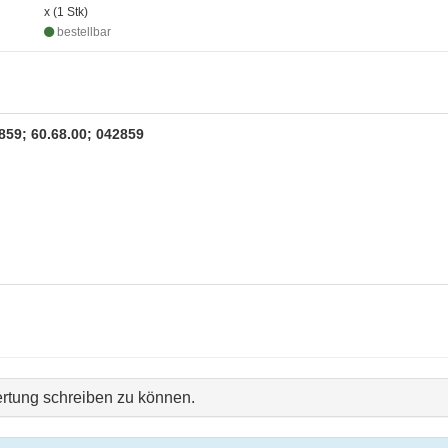
x (1 Stk)
bestellbar
859; 60.68.00; 042859
rtung schreiben zu können.