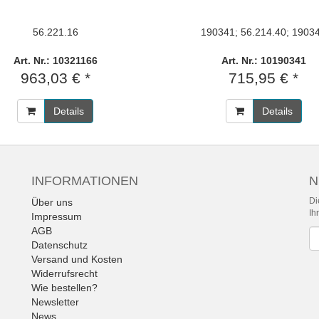
56.221.16
190341; 56.214.40; 1903
Art. Nr.: 10321166
Art. Nr.: 10190341
963,03 € *
715,95 € *
Details
Details
INFORMATIONEN
N
Di
Über uns
Ih
Impressum
AGB
Ne
Datenschutz
Versand und Kosten
Widerrufsrecht
Wie bestellen?
Newsletter
News