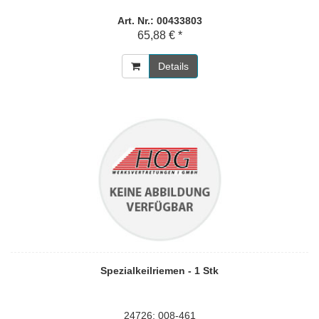
Art. Nr.: 00433803
65,88 € *
Details
Spezialkeilriemen - 1 Stk
24726; 008-461