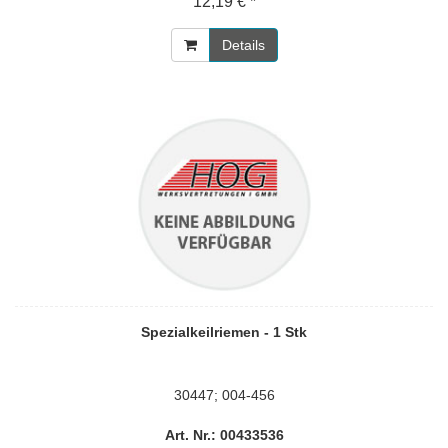
12,19 € *
Details
Spezialkeilriemen - 1 Stk
30447; 004-456
Art. Nr.: 00433536