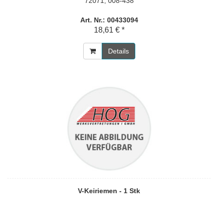
72071; 008-438
Art. Nr.: 00433094
18,61 € *
Details
V-Keiriemen - 1 Stk