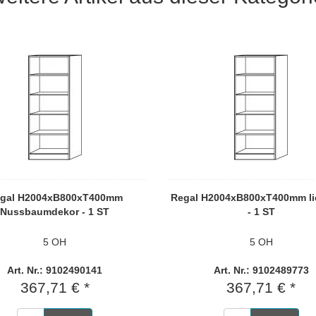
gal H2004xB800xT400mm
Regal H2004xB800xT400mm li
Nussbaumdekor - 1 ST
- 1 ST
5 OH
5 OH
Art. Nr.: 9102490141
Art. Nr.: 9102489773
367,71 € *
367,71 € *