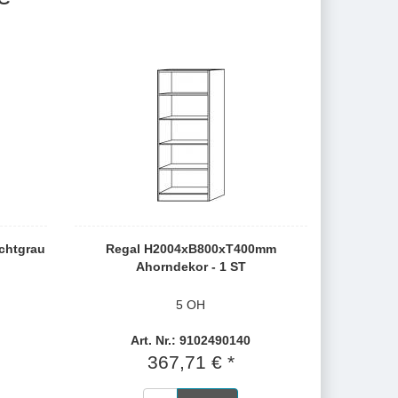
chtgrau
Regal H2004xB800xT400mm
Ahorndekor - 1 ST
5 OH
Art. Nr.: 9102490140
367,71 € *