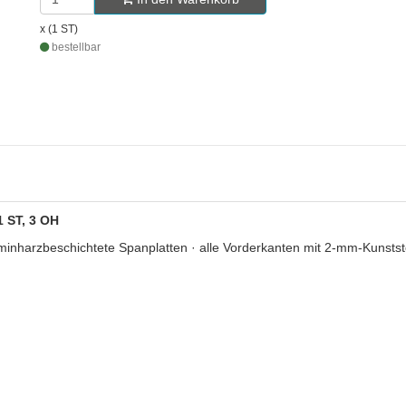
x (1 ST)
bestellbar
1 ST, 3 OH
harzbeschichtete Spanplatten · alle Vorderkanten mit 2-mm-Kunststof