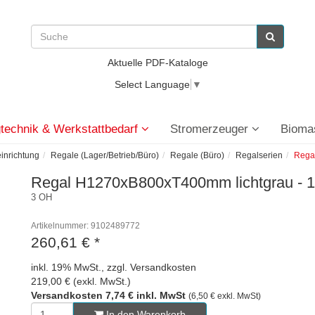
Aktuelle PDF-Kataloge
Select Language
▼
technik & Werkstattbedarf
Stromerzeuger
Bioma
einrichtung
Regale (Lager/Betrieb/Büro)
Regale (Büro)
Regalserien
Regal
Regal H1270xB800xT400mm lichtgrau - 
3 OH
Artikelnummer: 9102489772
260,61 €
*
inkl. 19% MwSt., zzgl. Versandkosten
219,00 € (exkl. MwSt.)
Versandkosten 7,74 € inkl. MwSt
(6,50 € exkl. MwSt)
In den Warenkorb