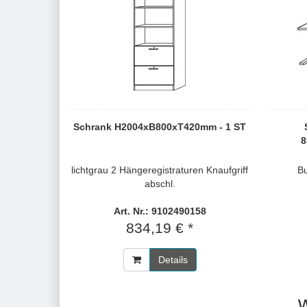
Schrank H2004xB800xT420mm - 1 ST
8
lichtgrau 2 Hängeregistraturen Knaufgriff
B
abschl.
Art. Nr.: 9102490158
834,19 € *
Details