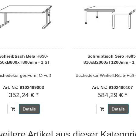
Schreibtisch Bela H650-
Schreibtisch Sero H685
50xB800xT800mm - 1 ST
810xB2000xT1200mm - 1
uchedekor ger.Form C-Fuß
Buchedekor Winkelf.R/L 5-Fuß-
Art. Nr.: 9102489003
Art. Nr.: 9102490107
352,24 € *
584,29 € *
Details
Details
weitere Artikel aus dieser Kategori