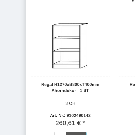
Regal H1270xB800xT400mm
Re
Ahorndekor - 1 ST
3 OH
Art. Nr.: 9102490142
260,61 € *