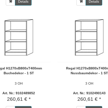
Details
Details
gal H1270xB800xT400mm
Regal H1270xB800xT40
Buchedekor - 1 ST
Nussbaumdekor - 1 ST
3 OH
3 OH
Art. Nr.: 9102489852
Art. Nr.: 9102490143
260,61 € *
260,61 € *