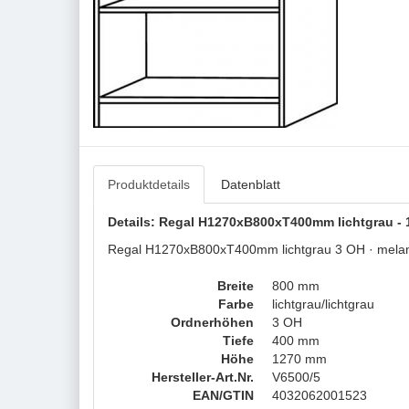
Produktdetails
Datenblatt
Details: Regal H1270xB800xT400mm lichtgrau - 
Regal H1270xB800xT400mm lichtgrau 3 OH · melamin
Breite
800 mm
Farbe
lichtgrau/lichtgrau
Ordnerhöhen
3 OH
Tiefe
400 mm
Höhe
1270 mm
Hersteller-Art.Nr.
V6500/5
EAN/GTIN
4032062001523