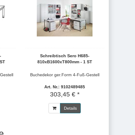
-
Schreibtisch Sero H685-
 ST
810xB1600xT800mm - 1 ST
Gestell
Buchedekor ger.Form 4-Fuß-Gestell
Art. Nr.: 9102489485
303,45 € *
Details
e