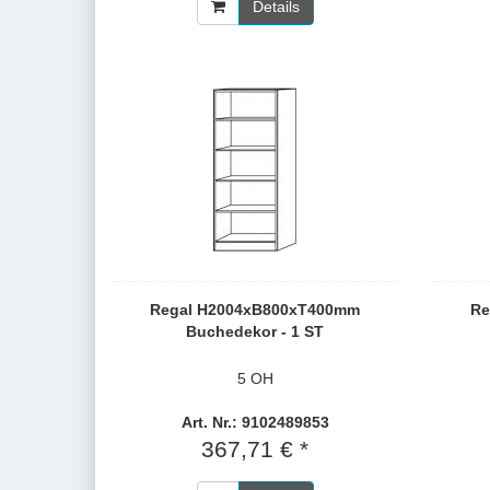
Details
Regal H2004xB800xT400mm
Re
Buchedekor - 1 ST
5 OH
Art. Nr.: 9102489853
367,71 € *