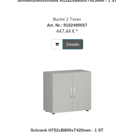
Schiebtürenschrank H1182xB800xT425mm - 1 ST
Buche 2 Türen
Art. Nr.: 9102490057
447,44 € *
Details
Schrank H752xB800xT420mm - 1 ST