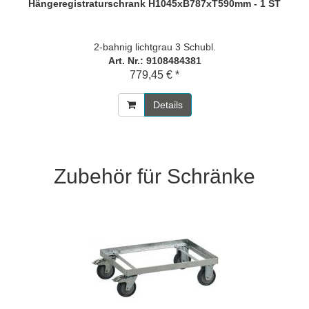
Hängeregistraturschrank H1045xB787xT590mm - 1 ST
2-bahnig lichtgrau 3 Schubl.
Art. Nr.: 9108484381
779,45 € *
Details
Zubehör für Schränke