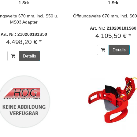
1 Stk
1 Stk
ngsweite 670 mm, incl. S50 u.
Öffnungsweite 670 mm, incl. S60
MS03 Adapter
Art. Nr.: 210200181S60
Art. Nr.: 210200181S50
4.105,50 € *
4.498,20 € *
Details
Details