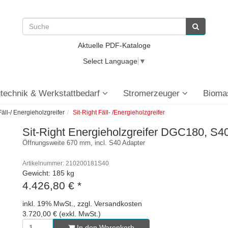
Aktuelle PDF-Kataloge
Select Language
▼
technik & Werkstattbedarf
Stromerzeuger
Bioma
Fäll-/ Energieholzgreifer
Sit-Right Fäll- /Energieholzgreifer
Sit-Right Energieholzgreifer DGC180, S40
Öffnungsweite 670 mm, incl. S40 Adapter
Artikelnummer: 210200181S40
Gewicht: 185 kg
4.426,80 €
*
inkl. 19% MwSt., zzgl. Versandkosten
3.720,00 € (exkl. MwSt.)
In den Warenkorb