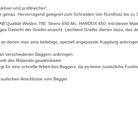
tiver und profitreicher!
hr genau. Hervorragend geeignet zum Schneiden von Rundholz bis zu
SAB Qualität Weldox 700, Strenx 650 Mc, HARDOX 450, mit diesen Mat
ges Gewicht der Greifer erreicht. Leichtere Greifer dienen dazu, das d
, an denen man eine beliebige, speziell angepasste Kupplung anbringe
 an verschiedenen Baggern anbringen.
hnitt des Materials gewährleistet.
gt für eine schnelle Arbeit des Baggers, da es keine zusätzliche Funkt
draulischen Anschlüsse vom Bagger.