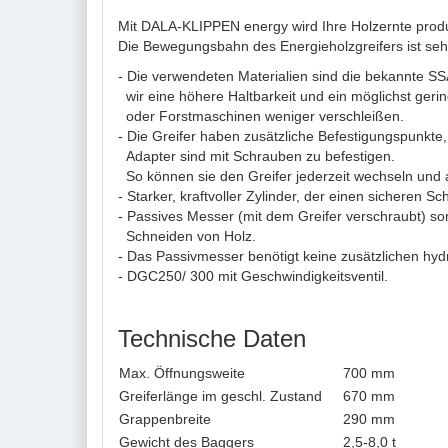
Mit DALA-KLIPPEN energy wird Ihre Holzernte produk
Die Bewegungsbahn des Energieholzgreifers ist se
- Die verwendeten Materialien sind die bekannte S
wir eine höhere Haltbarkeit und ein möglichst gerin
oder Forstmaschinen weniger verschleißen.
- Die Greifer haben zusätzliche Befestigungspunkte
Adapter sind mit Schrauben zu befestigen.
So können sie den Greifer jederzeit wechseln und
- Starker, kraftvoller Zylinder, der einen sicheren Sc
- Passives Messer (mit dem Greifer verschraubt) sor
Schneiden von Holz.
- Das Passivmesser benötigt keine zusätzlichen hy
- DGC250/ 300 mit Geschwindigkeitsventil.
Technische Daten
Max. Öffnungsweite
700 mm
Greiferlänge im geschl. Zustand
670 mm
Grappenbreite
290 mm
Gewicht des Baggers
2,5-8,0 t