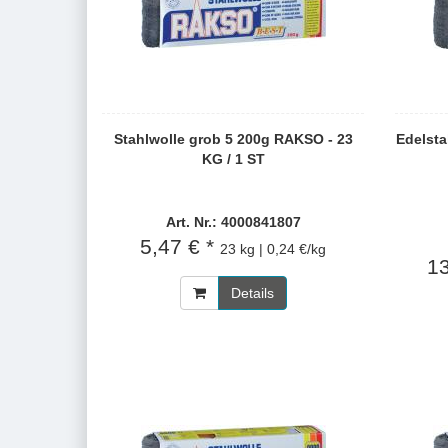
Stahlwolle grob 5 200g RAKSO - 23
Edelsta
KG / 1 ST
Art. Nr.: 4000841807
5,47 € *
23 kg | 0,24 €/kg
13
Details