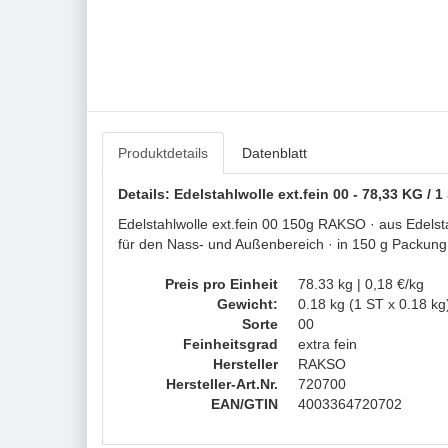
Produktdetails
Datenblatt
Details: Edelstahlwolle ext.fein 00 - 78,33 KG /
Edelstahlwolle ext.fein 00 150g RAKSO · aus Edelstah
für den Nass- und Außenbereich · in 150 g Packung
Preis pro Einheit
78.33 kg | 0,18 €/kg
Gewicht:
0.18 kg (1 ST x 0.18 kg
Sorte
00
Feinheitsgrad
extra fein
Hersteller
RAKSO
Hersteller-Art.Nr.
720700
EAN/GTIN
4003364720702