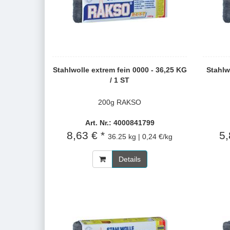
Stahlwolle extrem fein 0000 - 36,25 KG
Stahlwo
/ 1 ST
200g RAKSO
Art. Nr.: 4000841799
8,63 € *
5,
36.25 kg | 0,24 €/kg
Details