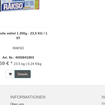
lle mittel 1 200g - 23,5 KG / 1
ST
RAKSO
Art. Nr.: 4000841803
59 € *
23.5 kg | 0,24 €/kg
Details
INFORMATIONEN
N
Di
Über uns