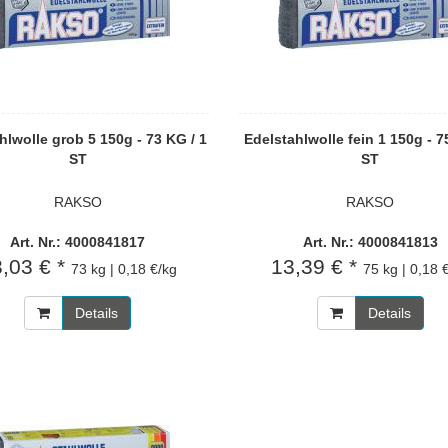
hlwolle grob 5 150g - 73 KG / 1
Edelstahlwolle fein 1 150g - 7
ST
ST
RAKSO
RAKSO
Art. Nr.: 4000841817
Art. Nr.: 4000841813
,03 € *
13,39 € *
73 kg | 0,18 €/kg
75 kg | 0,18 
Details
Details