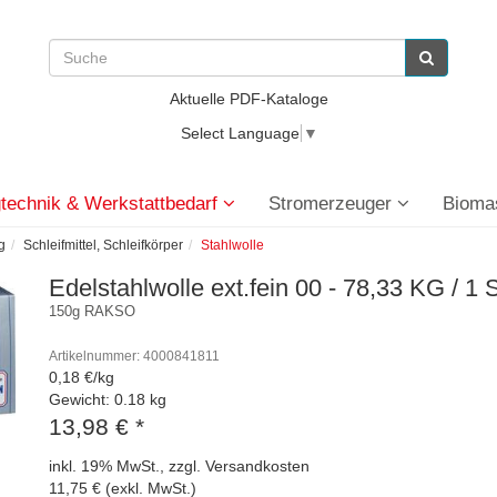
Aktuelle PDF-Kataloge
Select Language
▼
technik & Werkstattbedarf
Stromerzeuger
Bioma
g
Schleifmittel, Schleifkörper
Stahlwolle
Edelstahlwolle ext.fein 00 - 78,33 KG / 1 
150g RAKSO
Artikelnummer: 4000841811
0,18 €/kg
Gewicht: 0.18 kg
13,98 €
*
inkl. 19% MwSt., zzgl. Versandkosten
11,75 € (exkl. MwSt.)