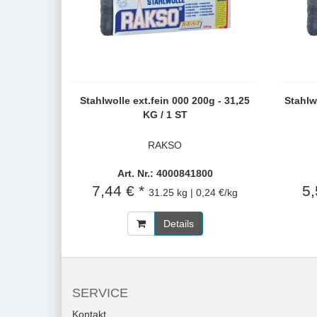
Stahlwolle ext.fein 000 200g - 31,25
Stahlwo
KG / 1 ST
RAKSO
Art. Nr.: 4000841800
7,44 € *
5,
31.25 kg | 0,24 €/kg
Details
SERVICE
Kontakt