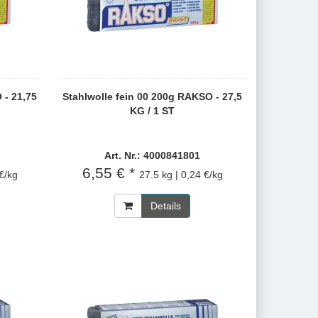
 - 21,75
Stahlwolle fein 00 200g RAKSO - 27,5
KG / 1 ST
Art. Nr.: 4000841801
6,55 € *
 €/kg
27.5 kg | 0,24 €/kg
Details