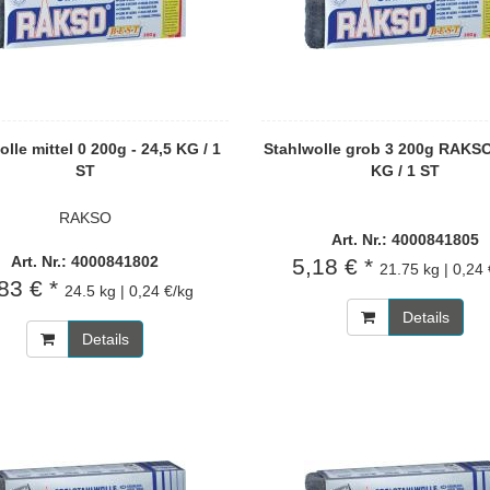
lle mittel 0 200g - 24,5 KG / 1
Stahlwolle grob 3 200g RAKSO
ST
KG / 1 ST
RAKSO
Art. Nr.: 4000841805
Art. Nr.: 4000841802
5,18 € *
21.75 kg | 0,24
83 € *
24.5 kg | 0,24 €/kg
Details
Details