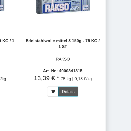
5 KG / 1
Edelstahlwolle mittel 3 150g - 75 KG /
1 ST
RAKSO
Art. Nr.: 4000841815
13,39 € *
€/kg
75 kg | 0,18 €/kg
Details