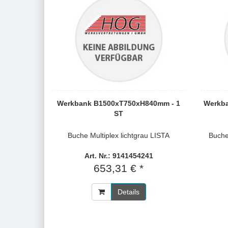
Werkbank B1500xT750xH840mm - 1
Werkb
ST
Buche Multiplex lichtgrau LISTA
Buche
Art. Nr.: 9141454241
653,31 € *
Details