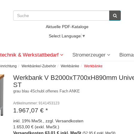
Aktuelle PDF-Kataloge
Select Language
▼
technik & Werkstattbedarf
Stromerzeuger
Bioma
einrichtung
Werkbänke/-Zubehör
Werkbänke
Werkbänke
Werkbank V B2000xT700xH890mm Univers
ST
grau blau 4Schubl.offenes Fach ANKE
Artikelnummer: 9141453123
1.967,07 €
*
inkl. 19% MwSt., zzgl. Versandkosten
1.653,00 € (exkl. MwSt.)
Versandkosten 63,01 € inkl. MwSt
(52,95 € exkl. MwSt)