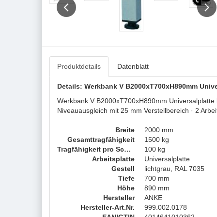
Previous
Next
Produktdetails
Datenblatt
Details: Werkbank V B2000xT700xH890mm Univers
Werkbank V B2000xT700xH890mm Universalplatte lich
Niveauausgleich mit 25 mm Verstellbereich · 2 Arb
Breite
2000 mm
Gesamttragfähigkeit
1500 kg
Tragfähigkeit pro Schublade
100 kg
Arbeitsplatte
Universalplatte
Gestell
lichtgrau, RAL 7035
Tiefe
700 mm
Höhe
890 mm
Hersteller
ANKE
Hersteller-Art.Nr.
999.002.0178