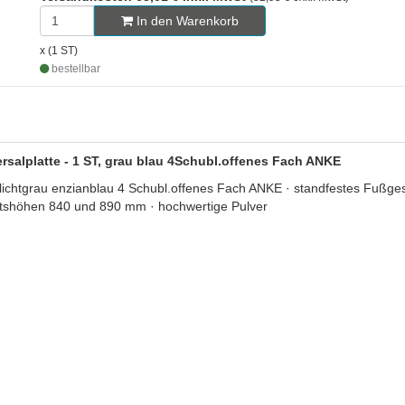
In den Warenkorb
x (1 ST)
bestellbar
alplatte - 1 ST, grau blau 4Schubl.offenes Fach ANKE
tgrau enzianblau 4 Schubl.offenes Fach ANKE · standfestes Fußgeste
eitshöhen 840 und 890 mm · hochwertige Pulver