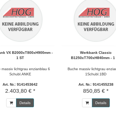
ank VX B2000xT800xH900mm -
Werkbank Classic
1 ST
B1250xT700xH840mm - 1
 massiv lichtgrau enzianblau 6
Buche massiv lichtgrau enzia
Schubl.ANKE
1Schubl.1BD
Art. Nr.: 9141453642
Art. Nr.: 9141455238
2.403,80 € *
850,85 € *
Details
Details