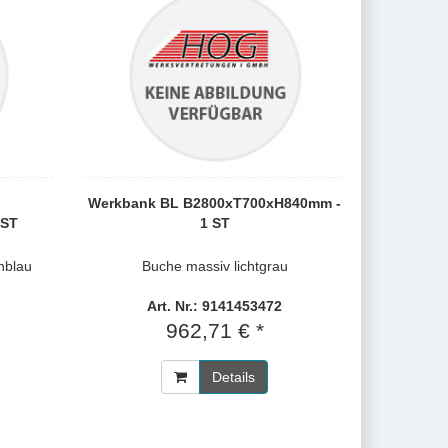
Werkbank BL B2800xT700xH840mm -
 ST
1 ST
nblau
Buche massiv lichtgrau
Art. Nr.: 9141453472
962,71 € *
Details