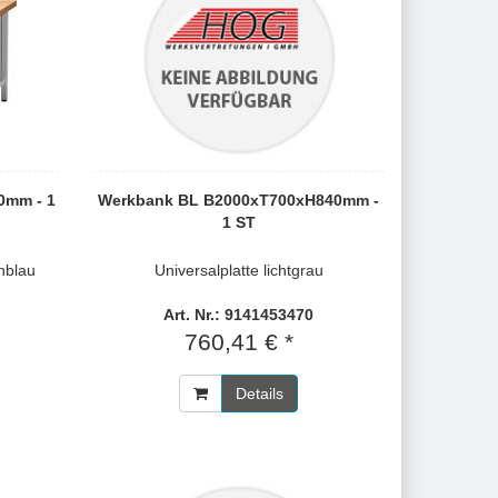
0mm - 1
Werkbank BL B2000xT700xH840mm -
1 ST
nblau
Universalplatte lichtgrau
Art. Nr.: 9141453470
760,41 € *
Details