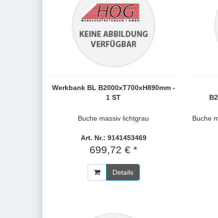
Werkbank BL B2000xT700xH890mm -
1 ST
B2
Buche massiv lichtgrau
Buche m
Art. Nr.: 9141453469
699,72 € *
Details