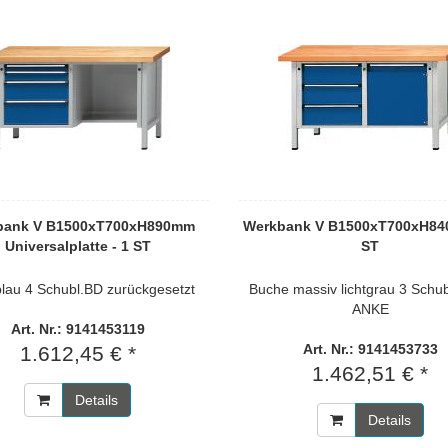
bank V B1500xT700xH890mm
Werkbank V B1500xT700xH84
Universalplatte - 1 ST
ST
blau 4 Schubl.BD zurückgesetzt
Buche massiv lichtgrau 3 Schub
ANKE
Art. Nr.: 9141453119
Art. Nr.: 9141453733
1.612,45 € *
1.462,51 € *
Details
Details