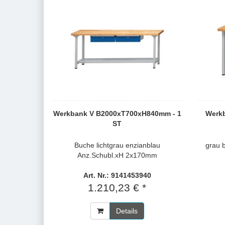
Werkbank V B2000xT700xH840mm - 1
Werk
ST
Buche lichtgrau enzianblau
grau 
Anz.Schubl.xH 2x170mm
Art. Nr.: 9141453940
1.210,23 € *
Details