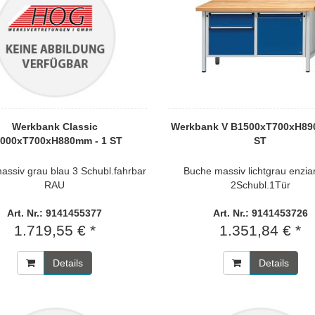
Werkbank Classic
Werkbank V B1500xT700xH89
000xT700xH880mm - 1 ST
ST
assiv grau blau 3 Schubl.fahrbar
Buche massiv lichtgrau enzia
RAU
2Schubl.1Tür
Art. Nr.: 9141455377
Art. Nr.: 9141453726
1.719,55 € *
1.351,84 € *
Details
Details