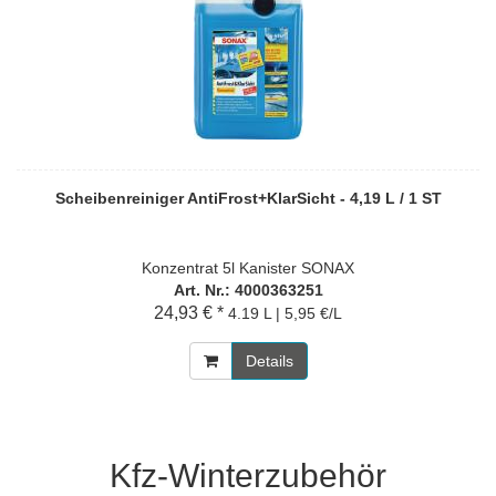
Scheibenreiniger AntiFrost+KlarSicht - 4,19 L / 1 ST
Konzentrat 5l Kanister SONAX
Art. Nr.: 4000363251
24,93 € *
4.19 L | 5,95 €/L
Details
Kfz-Winterzubehör