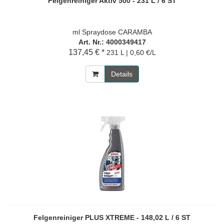
Felgenreiniger Aktiv 500 - 231 L / 6 ST
ml Spraydose CARAMBA
Art. Nr.: 4000349417
137,45 € *
231 L | 0,60 €/L
Details
Felgenreiniger PLUS XTREME - 148,02 L / 6 ST