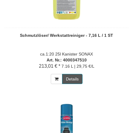
Schmutzlöser/ Werkstattreiniger - 7,16 L / 1 ST
ca.1:20 25l Kanister SONAX
Art. Nr.: 4000347510
213,01 € *
7.16 L | 29,75 €/L
Details