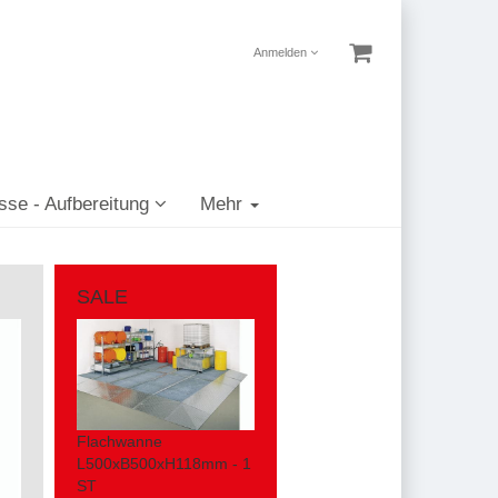
Anmelden
sse - Aufbereitung
Mehr
SALE
Flachwanne
L500xB500xH118mm - 1
ST