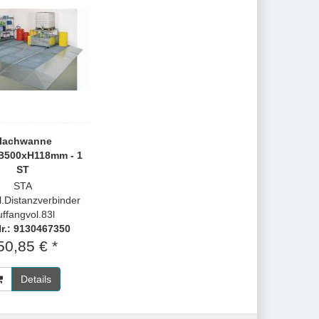
lachwanne
B500xH118mm - 1
ST
STA
kl.Distanzverbinder
ffangvol.83l
Nr.: 9130467350
50,85 € *
Details