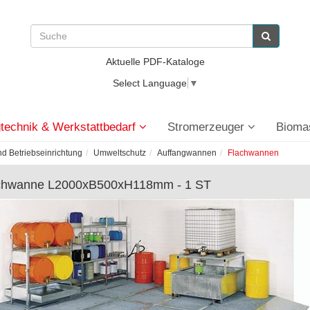
Aktuelle PDF-Kataloge
Select Language
▼
technik & Werkstattbedarf
Stromerzeuger
Bioma
nd Betriebseinrichtung
Umweltschutz
Auffangwannen
Flachwannen
chwanne L2000xB500xH118mm - 1 ST