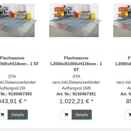
Flachwanne
Flachwanne
F
500xH118mm - 1 ST
L2000xB1000xH118mm - 1
L2000x
ST
STA
STA
nkl.Distanzverbinder
verz.inkl.Distanzverbinder
verz.in
Auffangvol.20l
Auffangvol.168l
Au
. Nr.: 9130467355
Art. Nr.: 9130467351
Art. 
343,91 € *
1.022,21 € *
8
Details
Details