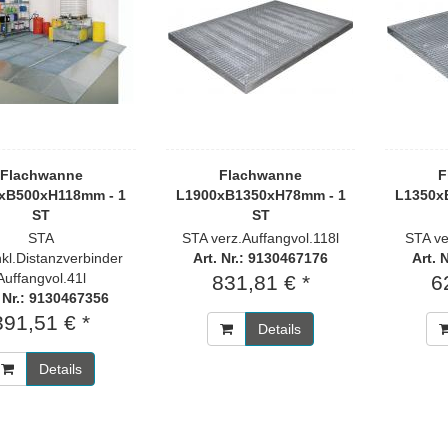
Flachwanne
Flachwanne
F
xB500xH118mm - 1
L1900xB1350xH78mm - 1
L1350x
ST
ST
STA
STA verz.Auffangvol.118l
STA ve
nkl.Distanzverbinder
Art. Nr.: 9130467176
Art. 
Auffangvol.41l
831,81 € *
6
. Nr.: 9130467356
391,51 € *
Details
Details