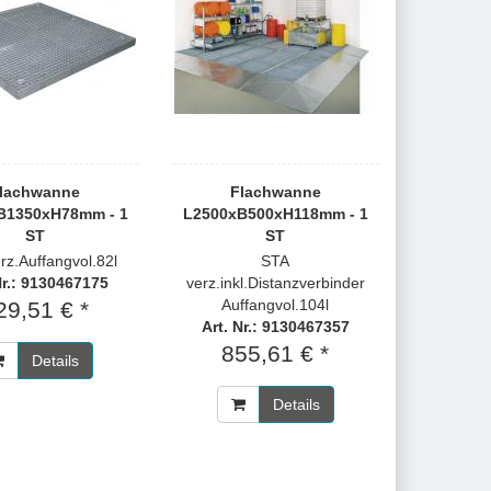
lachwanne
Flachwanne
B1350xH78mm - 1
L2500xB500xH118mm - 1
ST
ST
rz.Auffangvol.82l
STA
Nr.: 9130467175
verz.inkl.Distanzverbinder
Auffangvol.104l
29,51 € *
Art. Nr.: 9130467357
855,61 € *
Details
Details