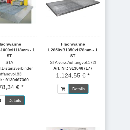
lachwanne
Flachwanne
1000xH118mm - 1
L2850xB1350xH78mm - 1
ST
ST
STA
STA verz.Auffangvol.172l
kl.Distanzverbinder
Art. Nr.: 9130467177
ffangvol.83l
1.124,55 € *
Nr.: 9130467360
78,34 € *
Details
Details