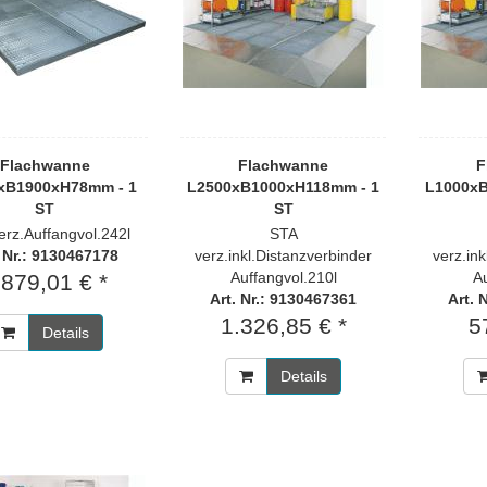
Flachwanne
Flachwanne
F
xB1900xH78mm - 1
L2500xB1000xH118mm - 1
L1000xB
ST
ST
erz.Auffangvol.242l
STA
. Nr.: 9130467178
verz.inkl.Distanzverbinder
verz.in
Auffangvol.210l
Au
.879,01 € *
Art. Nr.: 9130467361
Art. 
1.326,85 € *
5
Details
Details