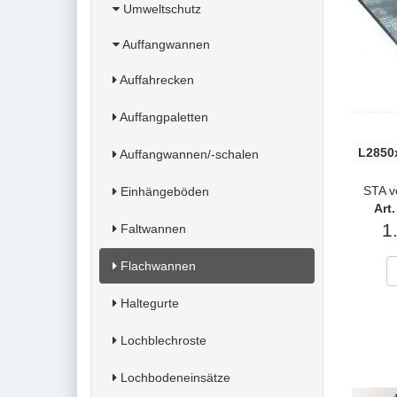
Umweltschutz
Auffangwannen
Auffahrecken
Auffangpaletten
L2850
Auffangwannen/-schalen
STA v
Einhängeböden
Art
1
Faltwannen
Flachwannen
Haltegurte
Lochblechroste
Lochbodeneinsätze