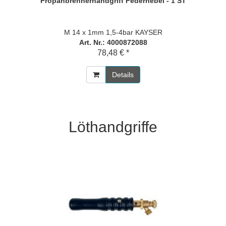
Propanbrennerhandgriff Federhebel - 1 ST
M 14 x 1mm 1,5-4bar KAYSER
Art. Nr.: 4000872088
78,48 € *
Details
Löthandgriffe