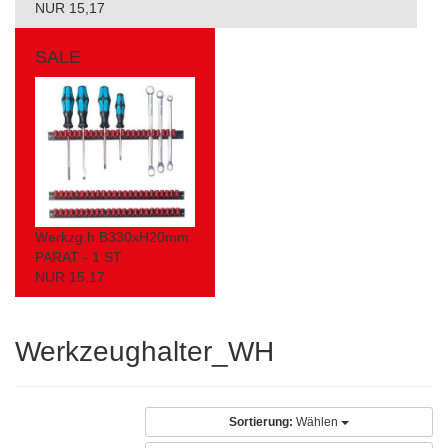
NUR 15,17
SALE
Werkzg.h.B330xH20mm
PARAT - 1 ST
NUR 15,17
Werkzeughalter_WH
Sortierung:
Wählen