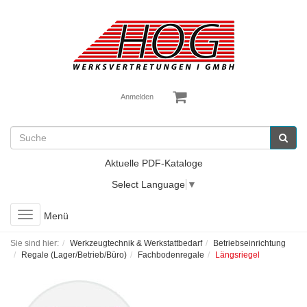
Anmelden
Aktuelle PDF-Kataloge
Select Language
▼
Toggle
Menü
navigation
Sie sind hier:
Werkzeugtechnik & Werkstattbedarf
Betriebseinrichtung
Regale (Lager/Betrieb/Büro)
Fachbodenregale
Längsriegel