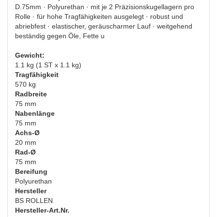
D.75mm · Polyurethan · mit je 2 Präzisionskugellagern pro
Rolle · für hohe Tragfähigkeiten ausgelegt · robust und
abriebfest · elastischer, geräuscharmer Lauf · weitgehend
beständig gegen Öle, Fette u
Gewicht:
1.1 kg (1 ST x 1.1 kg)
Tragfähigkeit
570 kg
Radbreite
75 mm
Nabenlänge
75 mm
Achs-Ø
20 mm
Rad-Ø
75 mm
Bereifung
Polyurethan
Hersteller
BS ROLLEN
Hersteller-Art.Nr.