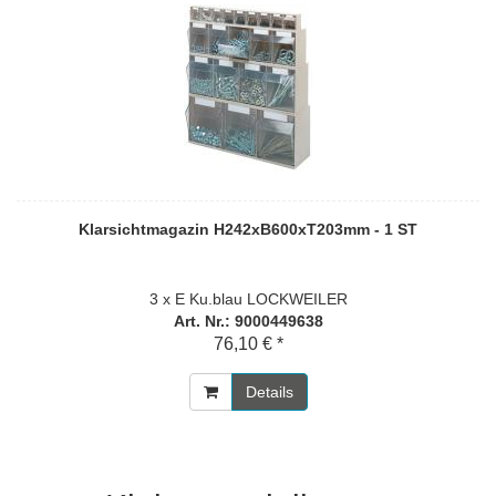
Klarsichtmagazin H242xB600xT203mm - 1 ST
3 x E Ku.blau LOCKWEILER
Art. Nr.: 9000449638
76,10 € *
Details