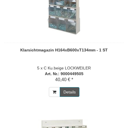
Klarsichtmagazin H164xB600xT134mm - 1 ST
5 x C Ku.beige LOCKWEILER
Art. Nr.: 9000449505
40,40 € *
Details