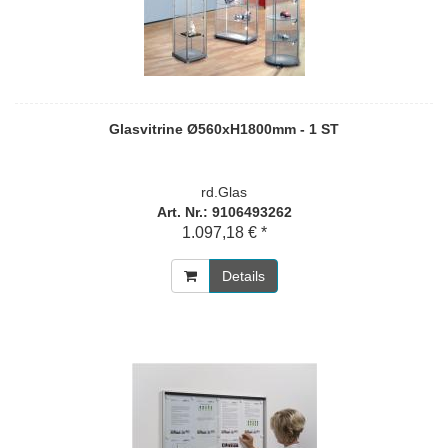
Glasvitrine Ø560xH1800mm - 1 ST
rd.Glas
Art. Nr.: 9106493262
1.097,18 € *
Details