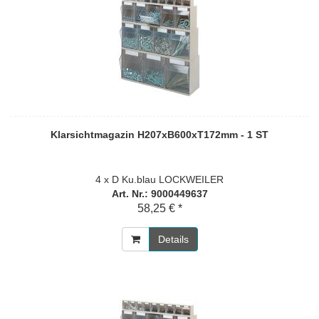
Klarsichtmagazin H207xB600xT172mm - 1 ST
4 x D Ku.blau LOCKWEILER
Art. Nr.: 9000449637
58,25 € *
Details