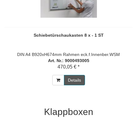
Schiebetürschaukasten 8 x - 1 ST
DIN A4 B920xH674mm Rahmen eck.f.Innenber.WSM
Art. Nr.: 9000493005
470,05 € *
Details
Klappboxen