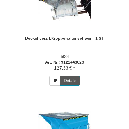
Deckel verz.f.Kippbehälter,schwer - 1 ST
500l
Art. Nr.: 9121443629
127,33 € *
Details