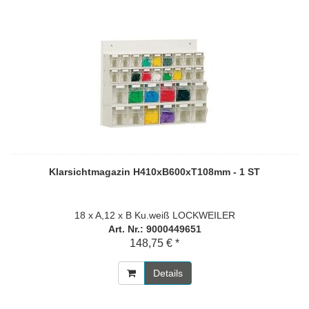
Klarsichtmagazin H410xB600xT108mm - 1 ST
18 x A,12 x B Ku.weiß LOCKWEILER
Art. Nr.: 9000449651
148,75 € *
Details