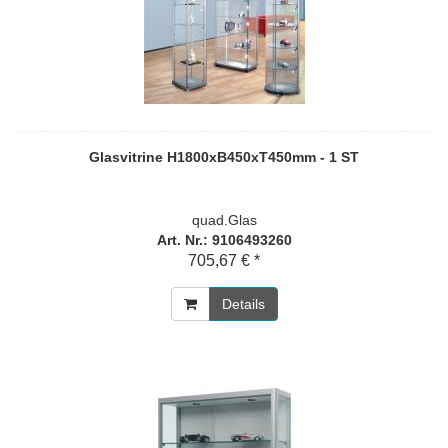
Glasvitrine H1800xB450xT450mm - 1 ST
quad.Glas
Art. Nr.: 9106493260
705,67 € *
Details