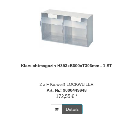
Klarsichtmagazin H353xB600xT306mm - 1 ST
2 x F Ku.weiß LOCKWEILER
Art. Nr.: 9000449648
172,55 € *
Details