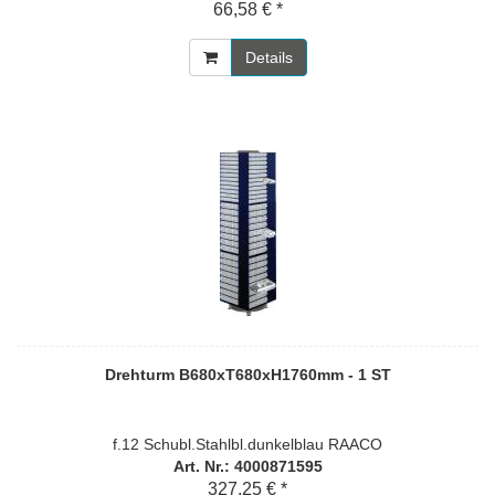
66,58 € *
Details
Drehturm B680xT680xH1760mm - 1 ST
f.12 Schubl.Stahlbl.dunkelblau RAACO
Art. Nr.: 4000871595
327,25 € *