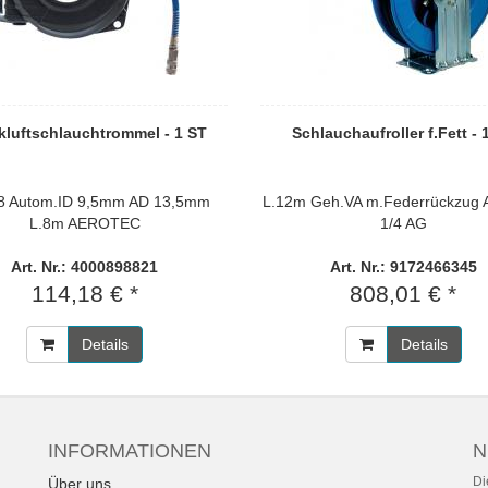
kluftschlauchtrommel - 1 ST
Schlauchaufroller f.Fett - 
8 Autom.ID 9,5mm AD 13,5mm
L.12m Geh.VA m.Federrückzug 
L.8m AEROTEC
1/4 AG
Art. Nr.: 4000898821
Art. Nr.: 9172466345
114,18 € *
808,01 € *
Details
Details
INFORMATIONEN
N
Di
Über uns