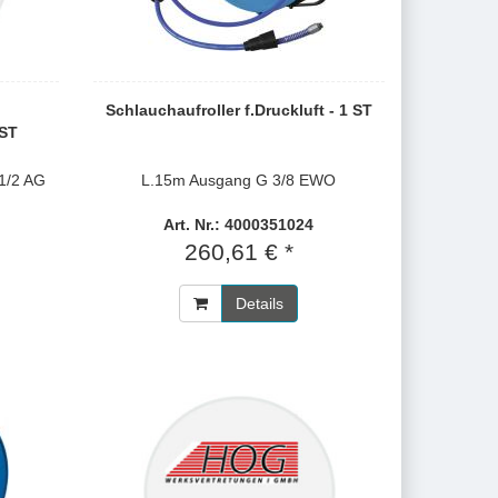
Schlauchaufroller f.Druckluft - 1 ST
 ST
1/2 AG
L.15m Ausgang G 3/8 EWO
Art. Nr.: 4000351024
260,61 € *
Details