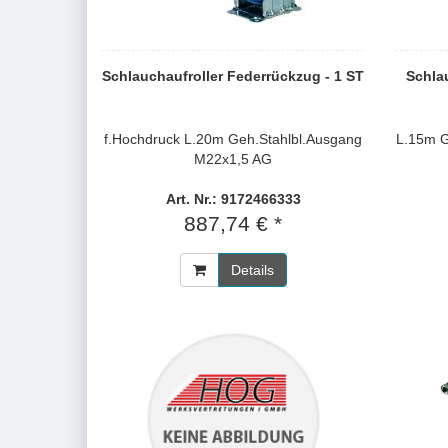
Schlauchaufroller Federrückzug - 1 ST
Schlau
f.Hochdruck L.20m Geh.Stahlbl.Ausgang
L.15m 
M22x1,5 AG
Art. Nr.: 9172466333
887,74 € *
Details