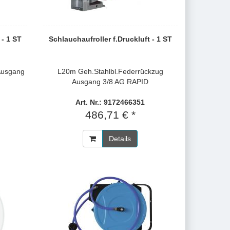
 - 1 ST
Schlauchaufroller f.Druckluft - 1 ST
Ausgang
L20m Geh.Stahlbl.Federrückzug
Ausgang 3/8 AG RAPID
Art. Nr.: 9172466351
486,71 € *
Details