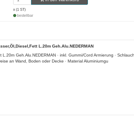
x (1 ST)
bestellbar
,Wasser,Öl,Diesel,Fett L.20m Geh.Alu.NEDERMAN
et t L.20m Geh.Alu.NEDERMAN · inkl. Gummi/Cord Armierung · Schlaucha
weise an Wand, Boden oder Decke · Material Aluminiumgu