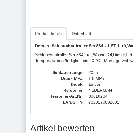
Produktdetails
Datenblatt
Details: Schlauchaufroller Ser.884 - 1 ST, Luft
Schlauchaufroller Ser.884 Luft,Wasser,Öl,Diesel,F
Temperaturbeständigkeit bis 90 °C · Montage wahl
Schlauchlänge
20 m
Druck MPa
1,5 MPa
Druck
15 bar
Hersteller
NEDERMAN
Hersteller-Art.Nr.
30810284
EAN/GTIN
7320170032001
Artikel bewerten