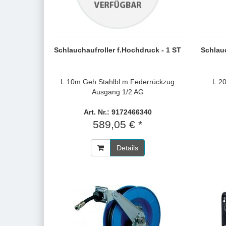
Schlauchaufroller f.Hochdruck - 1 ST
Schlauc
L.10m Geh.Stahlbl.m.Federrückzug
L.2
Ausgang 1/2 AG
Art. Nr.: 9172466340
589,05 € *
Details