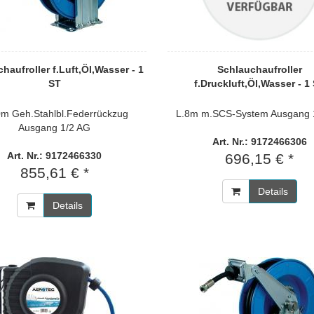
haufroller f.Luft,Öl,Wasser - 1
Schlauchaufroller
ST
f.Druckluft,Öl,Wasser - 1
0m Geh.Stahlbl.Federrückzug
L.8m m.SCS-System Ausgang 
Ausgang 1/2 AG
Art. Nr.: 9172466306
Art. Nr.: 9172466330
696,15 € *
855,61 € *
Details
Details