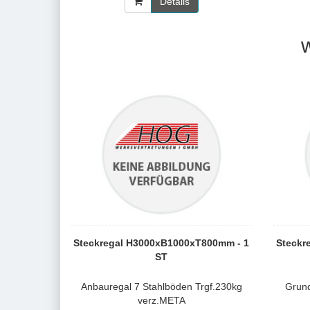
Details
Steckregal H3000xB1000xT800mm - 1
Steckr
ST
Anbauregal 7 Stahlböden Trgf.230kg
Grund
verz.META