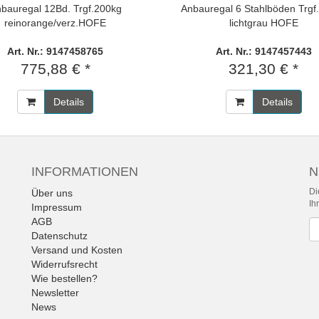
bauregal 12Bd. Trgf.200kg
Anbauregal 6 Stahlböden Trgf
reinorange/verz.HOFE
lichtgrau HOFE
Art. Nr.: 9147458765
Art. Nr.: 9147457443
775,88 € *
321,30 € *
Details
Details
INFORMATIONEN
N
Di
Über uns
Ih
Impressum
AGB
Ne
Datenschutz
Versand und Kosten
Widerrufsrecht
Wie bestellen?
Newsletter
News