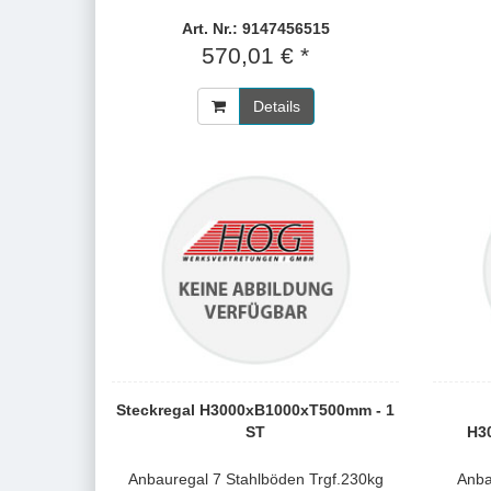
Art. Nr.: 9147456515
570,01 € *
Details
Steckregal H3000xB1000xT500mm - 1
ST
H3
Anbauregal 7 Stahlböden Trgf.230kg
Anba