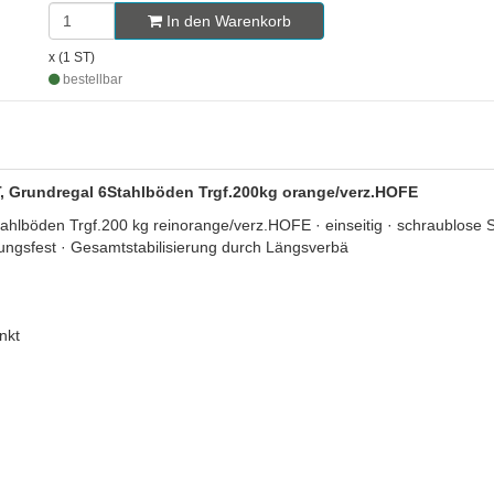
In den Warenkorb
x (1 ST)
bestellbar
, Grundregal 6Stahlböden Trgf.200kg orange/verz.HOFE
böden Trgf.200 kg reinorange/verz.HOFE · einseitig · schraublose 
ungsfest · Gesamtstabilisierung durch Längsverbä
nkt