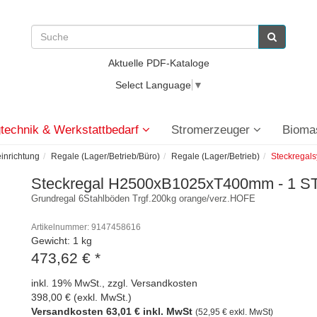
Aktuelle PDF-Kataloge
Select Language
▼
technik & Werkstattbedarf
Stromerzeuger
Bioma
einrichtung
Regale (Lager/Betrieb/Büro)
Regale (Lager/Betrieb)
Steckregal
Steckregal H2500xB1025xT400mm - 1 S
Grundregal 6Stahlböden Trgf.200kg orange/verz.HOFE
Artikelnummer: 9147458616
Gewicht: 1 kg
473,62 €
*
inkl. 19% MwSt., zzgl. Versandkosten
398,00 € (exkl. MwSt.)
Versandkosten 63,01 € inkl. MwSt
(52,95 € exkl. MwSt)