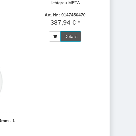
lichtgrau META
Art. Nr.: 9147456470
387,94 € *
Details
0mm - 1