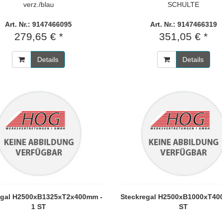
verz./blau
SCHULTE
Art. Nr.: 9147466095
Art. Nr.: 9147466319
279,65 € *
351,05 € *
Details
Details
egal H2500xB1325xT2x400mm -
Steckregal H2500xB1000xT40
1 ST
ST