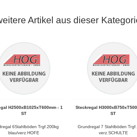
weitere Artikel aus dieser Kategori
egal H2500xB1025xT600mm - 1
Steckregal H3000xB750xT500
ST
ST
regal 6Stahlböden Trgf.200kg
Grundregal 7 Stahlböden Trgf
blau/verz.HOFE
verz.SCHULTE