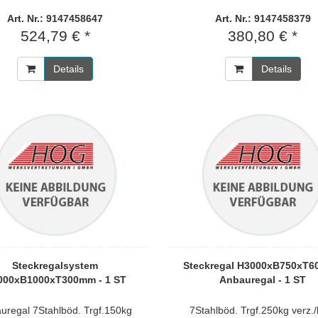
Art. Nr.: 9147458647
Art. Nr.: 9147458379
524,79 € *
380,80 € *
Details
Details
Steckregalsystem
Steckregal H3000xB750xT
000xB1000xT300mm - 1 ST
Anbauregal - 1 ST
uregal 7Stahlböd. Trgf.150kg
7Stahlböd. Trgf.250kg verz./