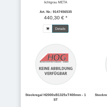
lichtgrau META
Art. Nr.: 9147456535
440,30 € *
Details
Steckregal H2000xB1325xT400mm - 1
Steckr
ST