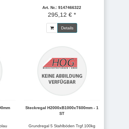
Art. Nr.: 9147466322
295,12 € *
Details
600mm
Steckregal H2000xB1000xT600mm - 1
ST
blau
Grundregal 5 Stahlböden Trgf.100kg