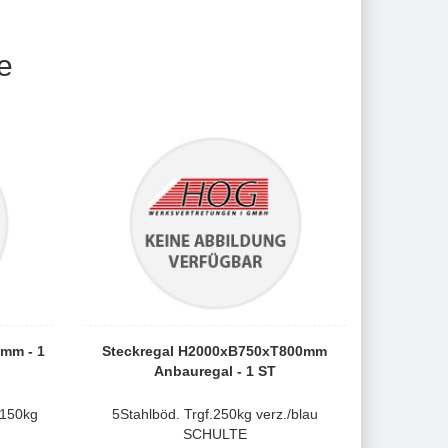
e
mm - 1
Steckregal H2000xB750xT800mm
Anbauregal - 1 ST
.150kg
5Stahlböd. Trgf.250kg verz./blau
SCHULTE