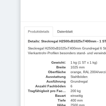
Produktdetails
Datenblatt
Details: Steckregal H2500xB1025xT400mm - 1 ST
Steckregal H2500xB1025xT400mm Grundregal 6 Stahl
Vierkantrohr-Profilen besonders stand- und verwind
Gewicht:
1 kg (1 ST x 1 kg)
Breite
1025 mm
Oberfläche
orange, RAL 2004/verzi
Ausstattung
Stahlböden
Ausführung
Grundregal
Anzahl Fachböden
6
Tragfähigkeit pro Fachboden
200 kg
Bauart
einseitig
Tiefe
400 mm
Höhe
2500 mm