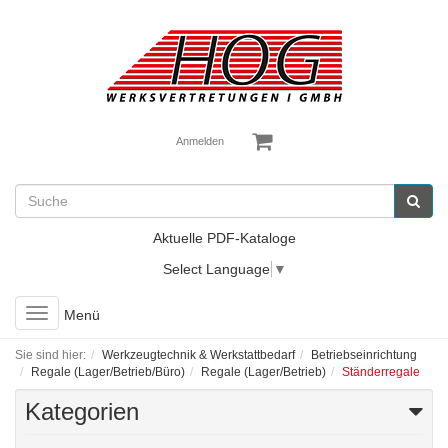
Anmelden
Aktuelle PDF-Kataloge
Select Language
▼
Toggle
Menü
navigation
Sie sind hier:
Werkzeugtechnik & Werkstattbedarf
Betriebseinrichtung
Regale (Lager/Betrieb/Büro)
Regale (Lager/Betrieb)
Ständerregale
Kategorien