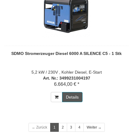
SDMO Stromerzeuger Diesel 6000 A SILENCE C5 - 1 Stk
5,2 kW / 230V , Kohler Diesel, E-Start
Art. Nr.: 3499231004197
6.664,00 € *
Details
← Zurück
1
2
3
4
Weiter →