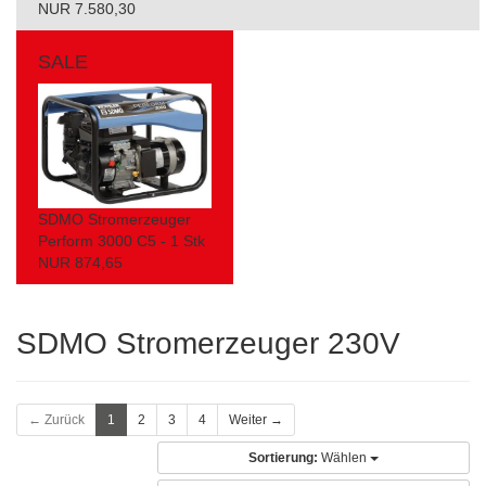
NUR 7.580,30
SALE
SDMO Stromerzeuger
Perform 3000 C5 - 1 Stk
NUR 874,65
SDMO Stromerzeuger 230V
← Zurück
1
2
3
4
Weiter →
Sortierung:
Wählen