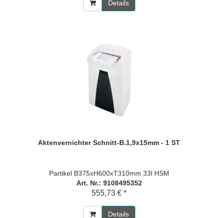
Details
Aktenvernichter Schnitt-B.1,9x15mm - 1 ST
Partikel B375xH600xT310mm 33l HSM
Art. Nr.: 9108495352
555,73 € *
Details