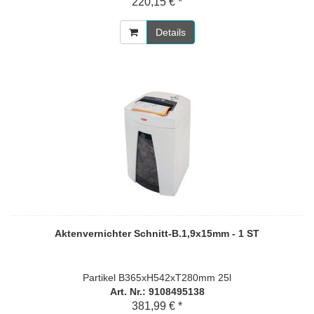
220,15 € *
Details
Aktenvernichter Schnitt-B.1,9x15mm - 1 ST
Partikel B365xH542xT280mm 25l
Art. Nr.: 9108495138
381,99 € *