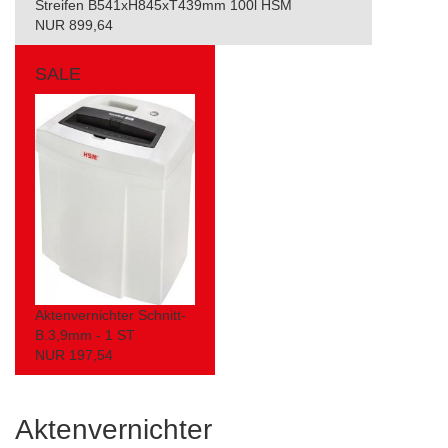
Streifen B541xH845xT439mm 100l HSM
NUR 899,64
SALE
Aktenvernichter Schnitt-
B.3,9mm - 1 ST
NUR 197,54
Aktenvernichter