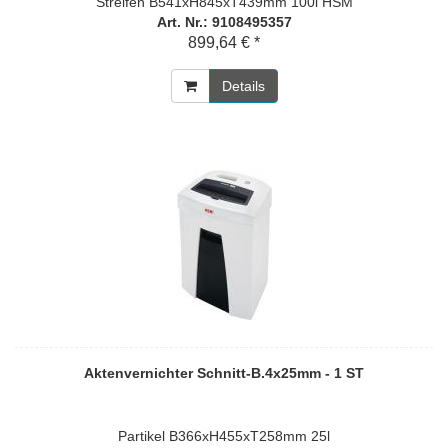
Streifen B541xH845xT439mm 100l HSM
Art. Nr.: 9108495357
899,64 € *
Details
Aktenvernichter Schnitt-B.4x25mm - 1 ST
Partikel B366xH455xT258mm 25l