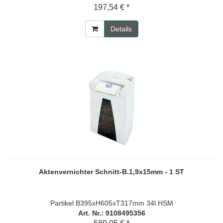
197,54 € *
Details
Aktenvernichter Schnitt-B.1,9x15mm - 1 ST
Partikel B395xH605xT317mm 34l HSM
Art. Nr.: 9108495356