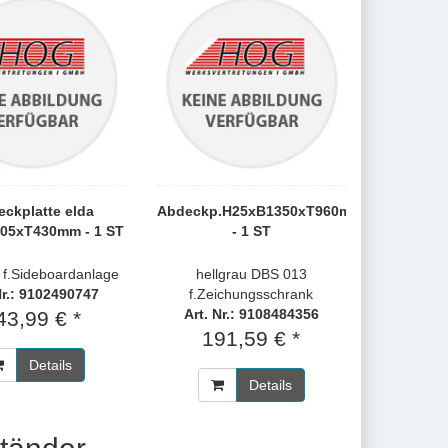
ckplatte elda
Abdeckp.H25xB1350xT960mm
05xT430mm - 1 ST
- 1 ST
u f.Sideboardanlage
hellgrau DBS 013
Nr.: 9102490747
f.Zeichungsschrank
Art. Nr.: 9108484356
43,99 € *
191,59 € *
Details
Details