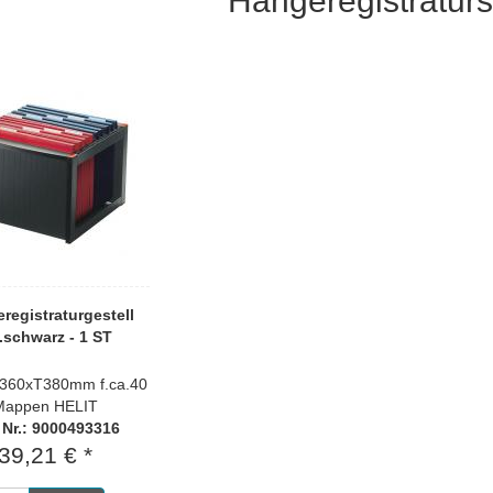
Hängeregistratur
registraturgestell
.schwarz - 1 ST
360xT380mm f.ca.40
Mappen HELIT
. Nr.: 9000493316
39,21 € *