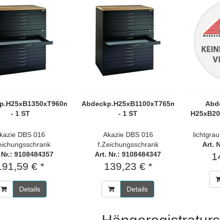
p.H25xB1350xT960mm
Abdeckp.H25xB1100xT765mm
Abde
- 1 ST
- 1 ST
H25xB20
kazie DBS 016
Akazie DBS 016
lichtgra
eichungsschrank
f.Zeichungsschrank
Art. 
. Nr.: 9108484357
Art. Nr.: 9108484347
1
191,59 € *
139,23 € *
Details
Details