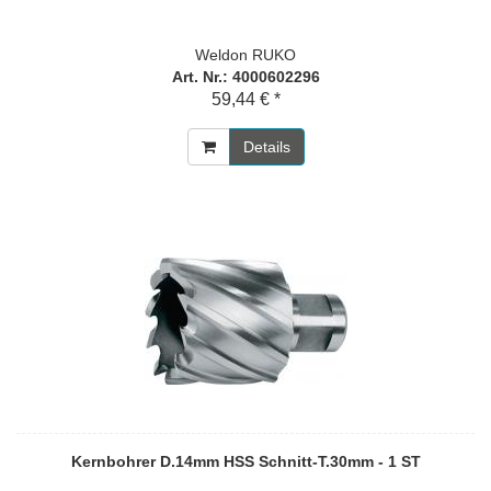
Weldon RUKO
Art. Nr.: 4000602296
59,44 € *
Details
Kernbohrer D.14mm HSS Schnitt-T.30mm - 1 ST