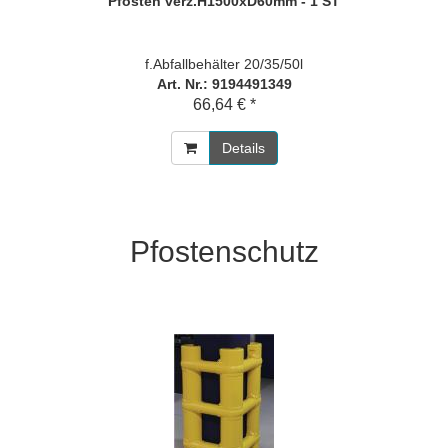
Pfosten verz.H1500xD60mm - 1 ST
f.Abfallbehälter 20/35/50l
Art. Nr.: 9194491349
66,64 € *
Details
Pfostenschutz