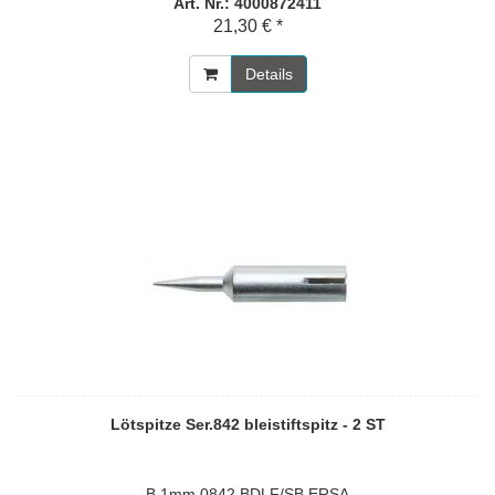
Art. Nr.: 4000872411
21,30 € *
Details
Lötspitze Ser.842 bleistiftspitz - 2 ST
B.1mm 0842 BDLF/SB ERSA