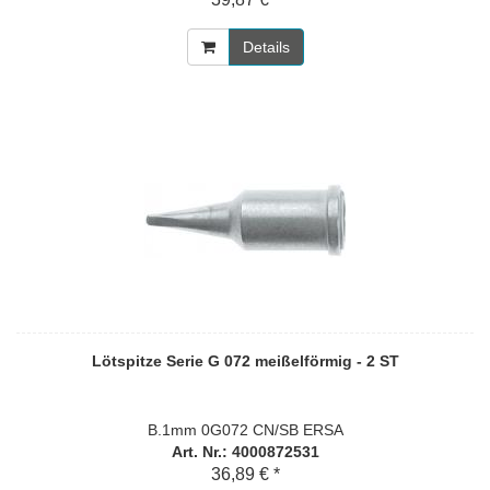
Details
Lötspitze Serie G 072 meißelförmig - 2 ST
B.1mm 0G072 CN/SB ERSA
Art. Nr.: 4000872531
36,89 € *