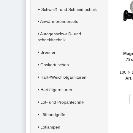
Schweiß- und Schneidtechnik
Anwärmbrennersets
Autogenschweiß- und
schneidtechnik
Brenner
Magn
73x
Gaskartuschen
180 N 
Hart-/Weichlötgarnituren
Art
Hartlötgarnituren
Löt- und Propantechnik
Löthandgriffe
Lötlampen