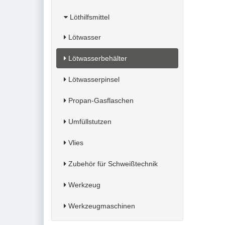
Löthilfsmittel
Lötwasser
Lötwasserbehälter
Lötwasserpinsel
Propan-Gasflaschen
Umfüllstutzen
Vlies
Zubehör für Schweißtechnik
Werkzeug
Werkzeugmaschinen