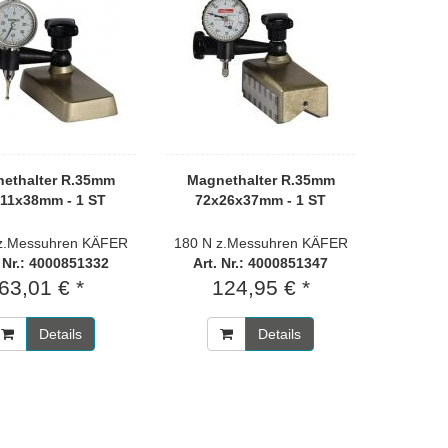
ethalter R.35mm
Magnethalter R.35mm
11x38mm - 1 ST
72x26x37mm - 1 ST
z.Messuhren KÄFER
180 N z.Messuhren KÄFER
. Nr.: 4000851332
Art. Nr.: 4000851347
63,01 € *
124,95 € *
Details
Details