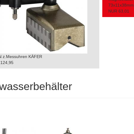
73x11x38mm 
NUR 63,01
N z.Messuhren KÄFER
124,95
wasserbehälter