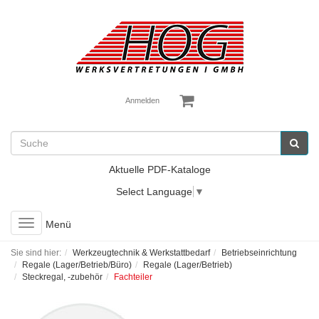
Anmelden
Aktuelle PDF-Kataloge
Select Language
▼
Toggle
Menü
navigation
Sie sind hier:
Werkzeugtechnik & Werkstattbedarf
Betriebseinrichtung
Regale (Lager/Betrieb/Büro)
Regale (Lager/Betrieb)
Steckregal, -zubehör
Fachteiler