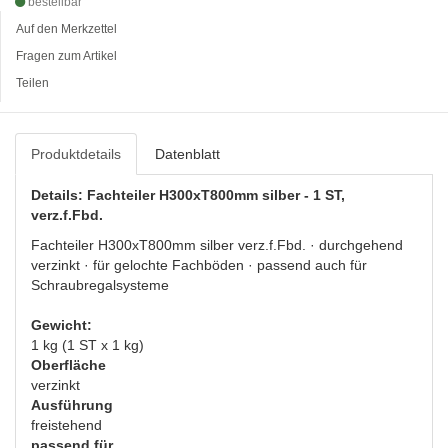
bestellbar
Auf den Merkzettel
Fragen zum Artikel
Teilen
Produktdetails
Datenblatt
Details: Fachteiler H300xT800mm silber - 1 ST,
verz.f.Fbd.
Fachteiler H300xT800mm silber verz.f.Fbd. · durchgehend
verzinkt · für gelochte Fachböden · passend auch für
Schraubregalsysteme
Gewicht:
1 kg (1 ST x 1 kg)
Oberfläche
verzinkt
Ausführung
freistehend
passend für