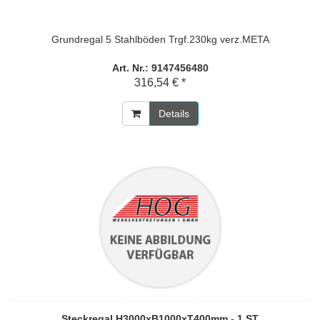
Grundregal 5 Stahlböden Trgf.230kg verz.META
Art. Nr.: 9147456480
316,54 € *
Details
Steckregal H3000xB1000xT400mm - 1 ST