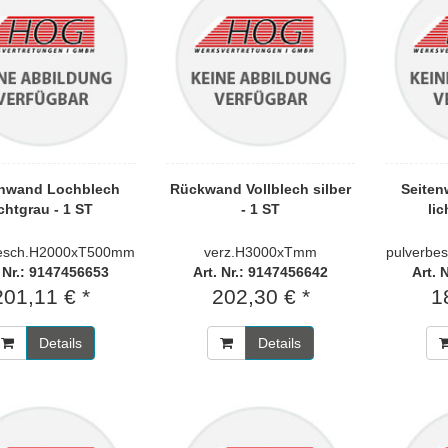
enwand Lochblech
Rückwand Vollblech silber
Seite
ichtgrau - 1 ST
- 1 ST
lic
besch.H2000xT500mm
verz.H3000xTmm
pulverb
. Nr.: 9147456653
Art. Nr.: 9147456642
Art. 
201,11 € *
202,30 € *
1
Details
Details