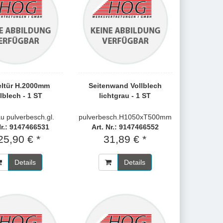
eltür H.2000mm
Seitenwand Vollblech
lblech - 1 ST
lichtgrau - 1 ST
au pulverbesch.gl.
pulverbesch.H1050xT500mm
Nr.: 9147466531
Art. Nr.: 9147466552
25,90 € *
31,89 € *
Details
Details