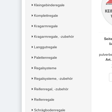
Kleingebinderegale
Komplettregale
Kragarmregale
Kragarmregale, -zubehör
Seit
l
Langgutregale
pulver
Palettenregale
Art
Regalsysteme
Regalsysteme, -zubehör
Reifenregal, -zubehör
Reifenregale
Schrägbodenregale