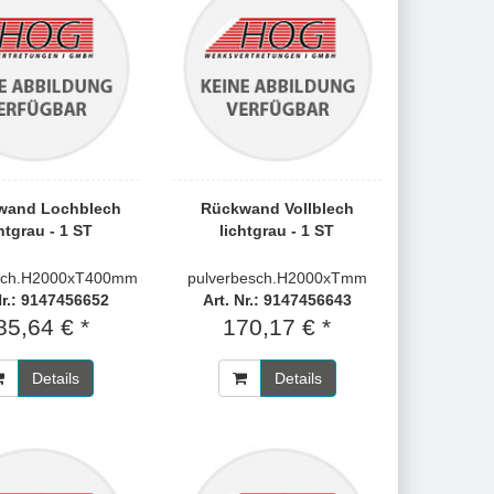
nwand Lochblech
Rückwand Vollblech
htgrau - 1 ST
lichtgrau - 1 ST
esch.H2000xT400mm
pulverbesch.H2000xTmm
Nr.: 9147456652
Art. Nr.: 9147456643
85,64 € *
170,17 € *
Details
Details