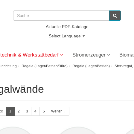
Aktuelle PDF-Kataloge
Select Language
▼
technik & Werkstattbedarf
Stromerzeuger
Bioma
einrichtung
Regale (Lager/Betrieb/Büro)
Regale (Lager/Betrieb)
Steckregal,
galwände
ck
1
2
3
4
5
Weiter →