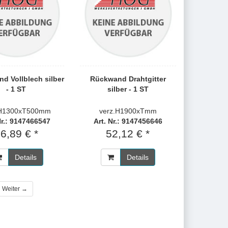
nd Vollblech silber
Rückwand Drahtgitter
- 1 ST
silber - 1 ST
.H1300xT500mm
verz.H1900xTmm
Nr.: 9147466547
Art. Nr.: 9147456646
6,89 € *
52,12 € *
Details
Details
Weiter →