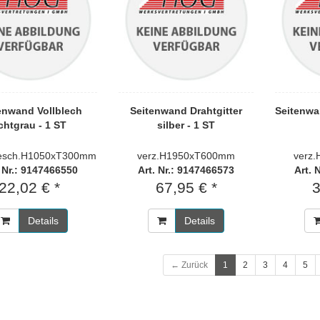
enwand Vollblech
Seitenwand Drahtgitter
Seitenwa
ichtgrau - 1 ST
silber - 1 ST
besch.H1050xT300mm
verz.H1950xT600mm
verz
. Nr.: 9147466550
Art. Nr.: 9147466573
Art. 
22,02 € *
67,95 € *
3
Details
Details
← Zurück
1
2
3
4
5