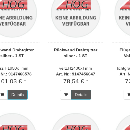
wand Drahtgitter
Rückwand Drahtgitter
Flüg
silber - 1 ST
silber - 1 ST
Vol
erz.H1950xTmm
verz.H2400xTmm
lichtgr
. Nr.: 9147466578
Art. Nr.: 9147456647
Art. 
101,03 € *
78,54 € *
7
Details
Details