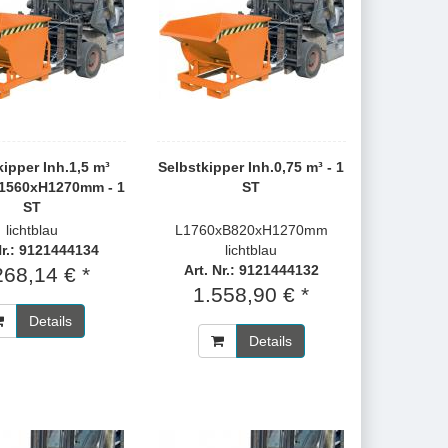
kipper Inh.1,5 m³
Selbstkipper Inh.0,75 m³ - 1
1560xH1270mm - 1
ST
ST
lichtblau
L1760xB820xH1270mm
Nr.: 9121444134
lichtblau
Art. Nr.: 9121444132
268,14 € *
1.558,90 € *
Details
Details