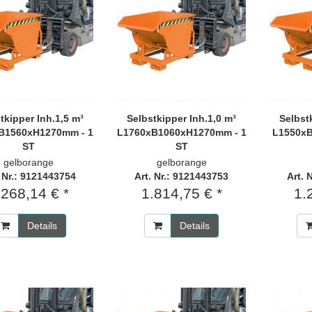
tkipper Inh.1,5 m³
Selbstkipper Inh.1,0 m³
Selbst
B1560xH1270mm - 1
L1760xB1060xH1270mm - 1
L1550xB
ST
ST
gelborange
gelborange
. Nr.: 9121443754
Art. Nr.: 9121443753
Art. 
.268,14 € *
1.814,75 € *
1.
Details
Details