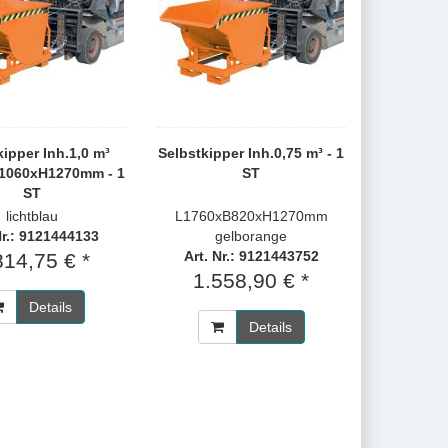
kipper Inh.1,0 m³
Selbstkipper Inh.0,75 m³ - 1
1060xH1270mm - 1
ST
ST
lichtblau
L1760xB820xH1270mm
Nr.: 9121444133
gelborange
Art. Nr.: 9121443752
814,75 € *
1.558,90 € *
Details
Details