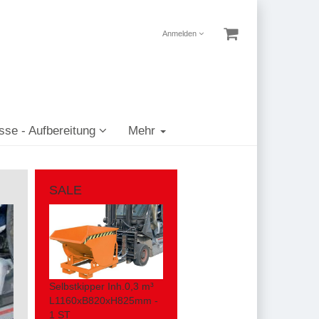
Anmelden
sse - Aufbereitung
Mehr
SALE
Selbstkipper Inh.0,3 m³
L1160xB820xH825mm -
1 ST