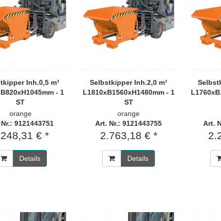
tkipper Inh.0,5 m³
Selbstkipper Inh.2,0 m³
Selbst
xB820xH1045mm - 1
L1810xB1560xH1480mm - 1
L1760xB
ST
ST
orange
orange
. Nr.: 9121443751
Art. Nr.: 9121443755
Art. 
.248,31 € *
2.763,18 € *
2.
Details
Details