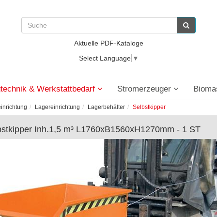
Aktuelle PDF-Kataloge
Select Language
▼
technik & Werkstattbedarf
Stromerzeuger
Bioma
einrichtung
Lagereinrichtung
Lagerbehälter
Selbstkipper
bstkipper Inh.1,5 m³ L1760xB1560xH1270mm - 1 ST