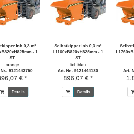
tkipper Inh.0,3 m³
Selbstkipper Inh.0,3 m³
Selbst
xB820xH825mm - 1
L1160xB820xH825mm - 1
L1760xB
ST
ST
orange
lichtblau
. Nr.: 9121443750
Art. Nr.: 9121444130
Art. 
896,07 € *
896,07 € *
1.
Details
Details