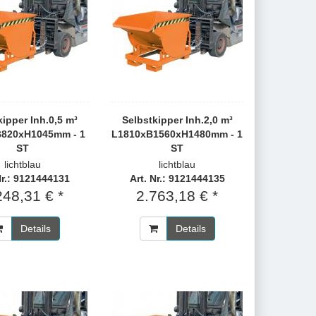
kipper Inh.0,5 m³
Selbstkipper Inh.2,0 m³
820xH1045mm - 1
L1810xB1560xH1480mm - 1
ST
ST
lichtblau
lichtblau
Nr.: 9121444131
Art. Nr.: 9121444135
248,31 € *
2.763,18 € *
Details
Details