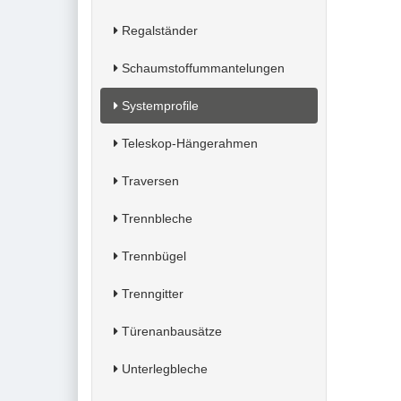
Regalständer
Schaumstoffummantelungen
Systemprofile
Teleskop-Hängerahmen
Traversen
Trennbleche
Trennbügel
Trenngitter
Türenanbausätze
Unterlegbleche