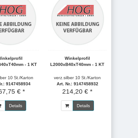
inkelprofil
Winkelprofil
40xT40mm - 1 KT
L2000xB40xT40mm - 1 KT
lber 10 St./Karton
verz.silber 10 St./Karton
Nr.: 9147458934
Art. Nr.: 9147458932
67,75 € *
214,20 € *
Details
Details