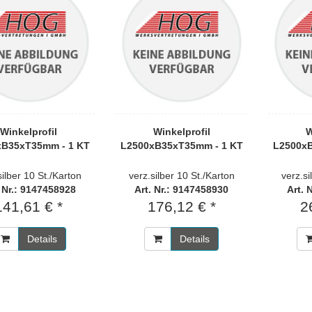
Winkelprofil
Winkelprofil
W
xB35xT35mm - 1 KT
L2500xB35xT35mm - 1 KT
L2500xB
silber 10 St./Karton
verz.silber 10 St./Karton
verz.si
. Nr.: 9147458928
Art. Nr.: 9147458930
Art. 
141,61 € *
176,12 € *
2
Details
Details