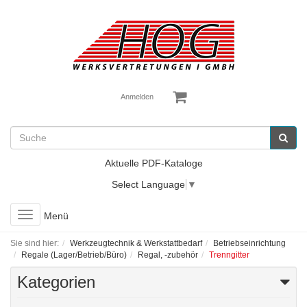
Anmelden
Aktuelle PDF-Kataloge
Select Language
▼
Toggle
Menü
navigation
Sie sind hier:
Werkzeugtechnik & Werkstattbedarf
Betriebseinrichtung
Regale (Lager/Betrieb/Büro)
Regal, -zubehör
Trenngitter
Kategorien