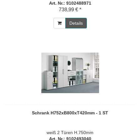
Art. Nr.: 9102488971
738,99 € *
Details
Schrank H752xB800xT420mm - 1 ST
weiß 2 Türen H.750mm
Art. Nr.: 9102493040