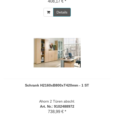
408,17 € *
Details
Schrank H2160xB800xT420mm - 1 ST
Ahorn 2 Türen abschl.
Art. Nr.: 9102488972
738,99 € *