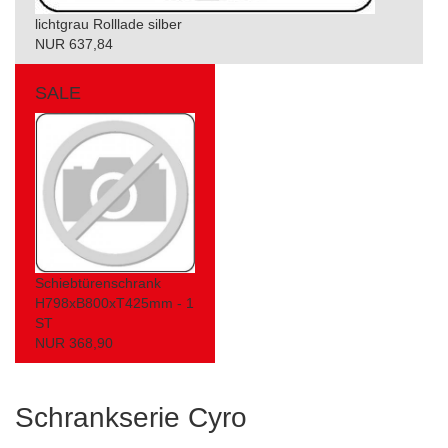
lichtgrau Rolllade silber
NUR 637,84
SALE
Schiebtürenschrank
H798xB800xT425mm - 1
ST
NUR 368,90
Schrankserie Cyro