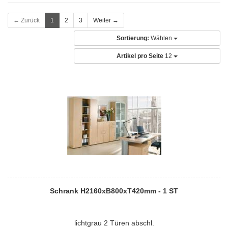
← Zurück
1
2
3
Weiter →
Sortierung:
Wählen
Artikel pro Seite
12
Schrank H2160xB800xT420mm - 1 ST
lichtgrau 2 Türen abschl.