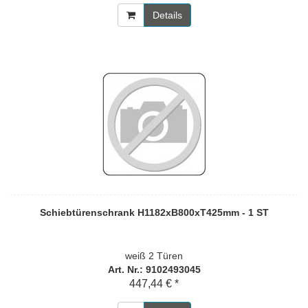
Details
Schiebtürenschrank H1182xB800xT425mm - 1 ST
weiß 2 Türen
Art. Nr.: 9102493045
447,44 € *