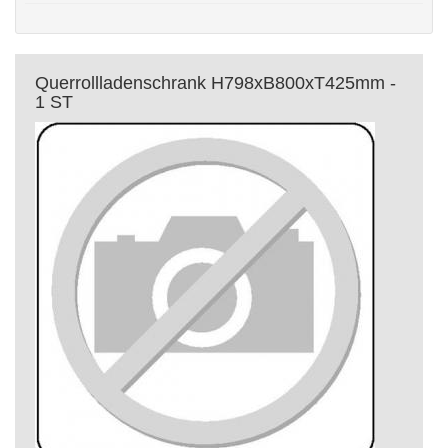
Querrollladenschrank H798xB800xT425mm -
1 ST