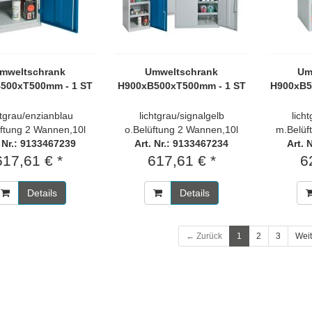
mweltschrank
Umweltschrank
Um
500xT500mm - 1 ST
H900xB500xT500mm - 1 ST
H900xB5
htgrau/enzianblau
lichtgrau/signalgelb
lich
üftung 2 Wannen,10l
o.Belüftung 2 Wannen,10l
m.Belüf
. Nr.: 9133467239
Art. Nr.: 9133467234
Art. 
617,61 € *
617,61 € *
6
Details
Details
← Zurück
1
2
3
Wei