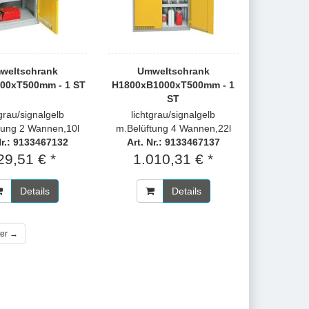
weltschrank
Umweltschrank
00xT500mm - 1 ST
H1800xB1000xT500mm - 1
ST
tgrau/signalgelb
lichtgrau/signalgelb
tung 2 Wannen,10l
m.Belüftung 4 Wannen,22l
Nr.: 9133467132
Art. Nr.: 9133467137
29,51 € *
1.010,31 € *
Details
Details
ter →