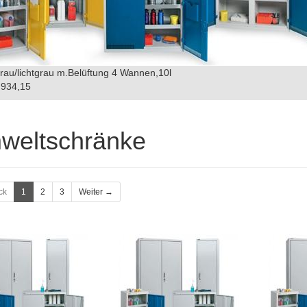
grau/lichtgrau m.Belüftung 4 Wannen,10l
934,15
weltschränke
ck
1
2
3
Weiter →