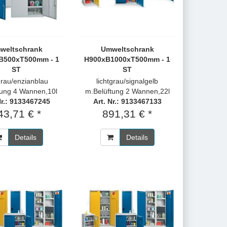
weltschrank
Umweltschrank
B500xT500mm - 1
H900xB1000xT500mm - 1
ST
ST
tgrau/enzianblau
lichtgrau/signalgelb
tung 4 Wannen,10l
m.Belüftung 2 Wannen,22l
Nr.: 9133467245
Art. Nr.: 9133467133
43,71 € *
891,31 € *
Details
Details