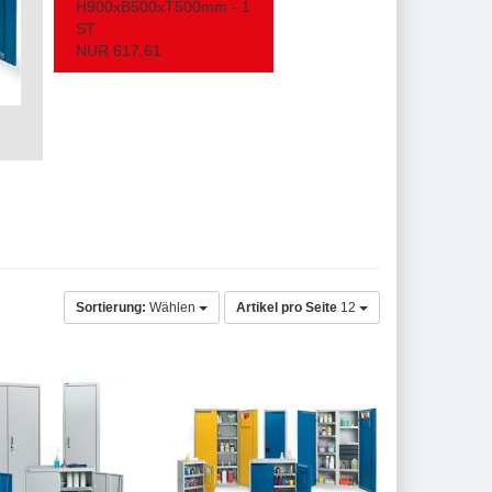
H900xB500xT500mm - 1
ST
NUR 617,61
Sortierung:
Wählen
Artikel pro Seite
12