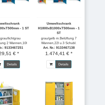
weltschrank
Umweltschrank
00xT500mm - 1 ST
H1800xB1000xT500mm - 1
ST
tgrau/lichtgrau
grau/gelb m.Belüftung 7
tung 2 Wannen,10l
Wannen,22l u.3 Schubl.
Nr.: 9133467251
Art. Nr.: 9133467138
29,51 € *
1.474,41 € *
Details
Details