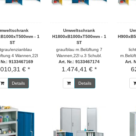
mweltschrank
Umweltschrank
Um
xB1000xT500mm - 1
H1800xB1000xT500mm - 1
H900xB5
ST
ST
htgrau/enzianblau
grau/blau m.Belüftung 7
lich
ftung 4 Wannen,22l
Wannen,22l u.3 Schubl.
m.Belüf
. Nr.: 9133467169
Art. Nr.: 9133467174
Art. 
.010,31 € *
1.474,41 € *
6
Details
Details