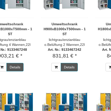
mweltschrank
Umweltschrank
Um
xB1000xT500mm - 1
H900xB1000xT500mm - 1
H1800x
ST
ST
htgrau/enzianblau
lichtgrau/enzianblau
lich
üftung 4 Wannen,22l
o.Belüftung 2 Wannen,22l
o.Belüf
. Nr.: 9133467248
Art. Nr.: 9133467242
Art. 
903,21 € *
831,81 € *
8
Details
Details