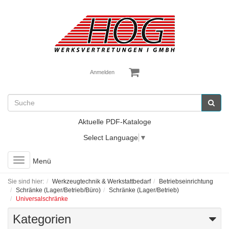
Anmelden
Aktuelle PDF-Kataloge
Select Language
▼
Toggle
Menü
navigation
Sie sind hier:
Werkzeugtechnik & Werkstattbedarf
Betriebseinrichtung
Schränke (Lager/Betrieb/Büro)
Schränke (Lager/Betrieb)
Universalschränke
Kategorien