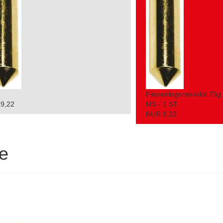
Fliesenlegersenklot 75g
9,22
MS - 1 ST
NUR 9,22
e