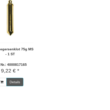
legersenklot 75g MS
- 1 ST
. Nr.: 4000817165
9,22 € *
Details