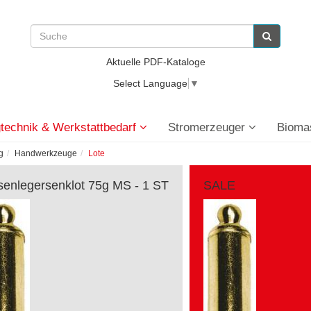
Aktuelle PDF-Kataloge
Select Language
▼
technik & Werkstattbedarf
Stromerzeuger
Bioma
g
Handwerkzeuge
Lote
senlegersenklot 75g MS - 1 ST
SALE