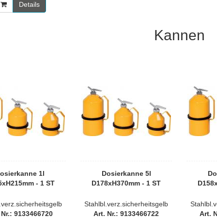
Details
Kannen
osierkanne 1l
Dosierkanne 5l
Do
5xH215mm - 1 ST
D178xH370mm - 1 ST
D158
.verz.sicherheitsgelb
Stahlbl.verz.sicherheitsgelb
Stahlbl.
. Nr.: 9133466720
Art. Nr.: 9133466722
Art. 