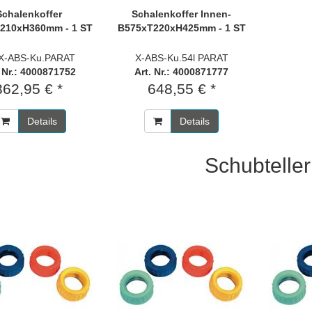
Schalenkoffer
Schalenkoffer Innen-
210xH360mm - 1 ST
B575xT220xH425mm - 1 ST
 X-ABS-Ku.PARAT
X-ABS-Ku.54l PARAT
. Nr.: 4000871752
Art. Nr.: 4000871777
362,95 € *
648,55 € *
Details
Details
Schubteller