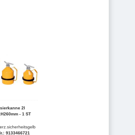
sierkanne 2l
xH260mm - 1 ST
verz.sicherheitsgelb
Nr.: 9133466721