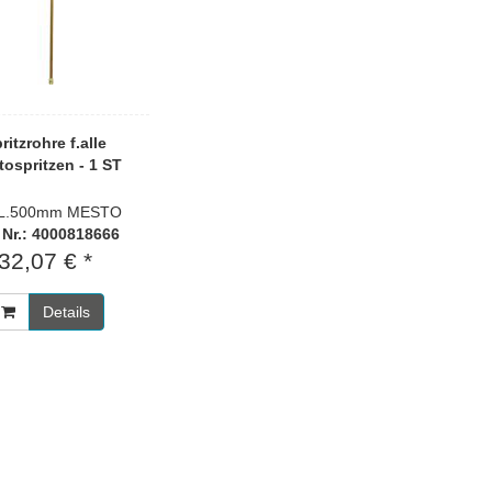
ritzrohre f.alle
ospritzen - 1 ST
L.500mm MESTO
. Nr.: 4000818666
32,07 € *
Details