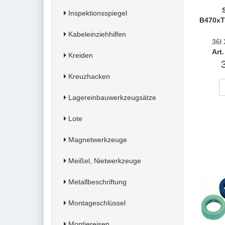
Inspektionsspiegel
B470xT
Kabeleinziehhilfen
36l
Art
Kreiden
Kreuzhacken
Lagereinbauwerkzeugsätze
Lote
Magnetwerkzeuge
Meißel, Nietwerkzeuge
Metallbeschriftung
Montageschlüssel
Montiereisen