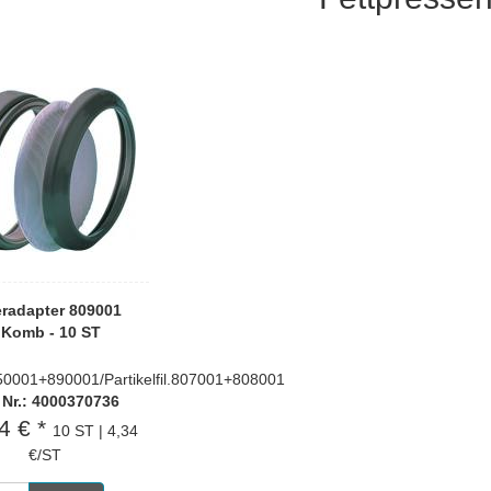
eradapter 809001
.Komb - 10 ST
850001+890001/Partikelfil.807001+808001
. Nr.: 4000370736
4 € *
10 ST | 4,34
€/ST