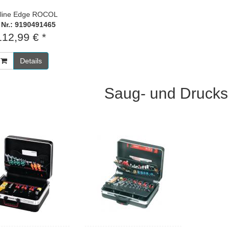
line Edge ROCOL
. Nr.: 9190491465
112,99 € *
Details
Saug- und Drucks