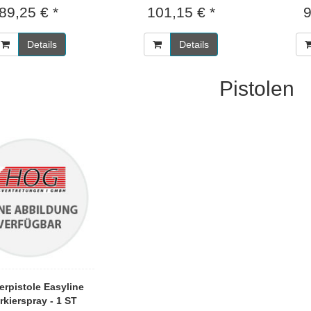
89,25 € *
101,15 € *
9
Details
Details
Pistolen
erpistole Easyline
rkierspray - 1 ST