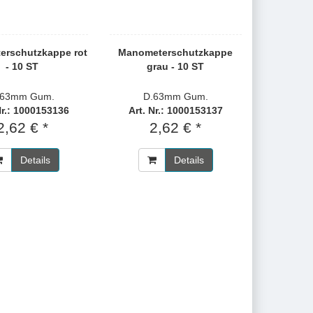
erschutzkappe rot
Manometerschutzkappe
- 10 ST
grau - 10 ST
.63mm Gum.
D.63mm Gum.
Nr.: 1000153136
Art. Nr.: 1000153137
2,62 € *
2,62 € *
Details
Details