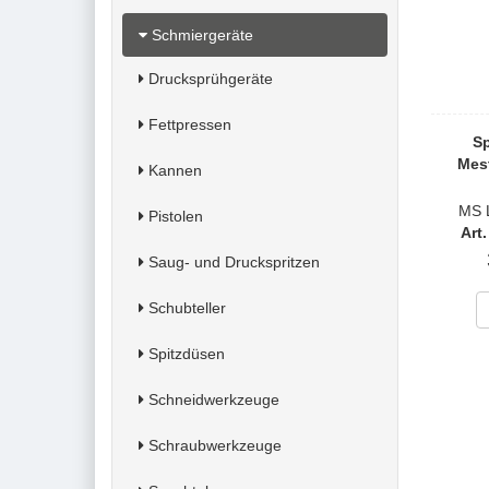
Schmiergeräte
Drucksprühgeräte
Fettpressen
Sp
Mest
Kannen
MS 
Pistolen
Art
Saug- und Druckspritzen
Schubteller
Spitzdüsen
Schneidwerkzeuge
Schraubwerkzeuge