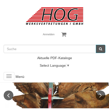
Anmelden
Aktuelle PDF-Kataloge
Select Language
▼
Toggle
Menü
navigation
Previous
Next