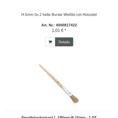
H.5mm Gr.2 helle Borste Weißbl.roh.Holzstiel
Art. Nr.: 4000817422
1,01 € *
Details
Emaillelackpinsel L.190mm B.10mm - 1 ST